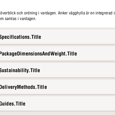
a överblick och ordning i vardagen. Anker vägghylla är en integrerad
 som samlas i vardagen.
pecifications.Title
.PackageDimensionsAndWeight.Title
ustainability.Title
DeliveryMethods.Title
Guides.Title