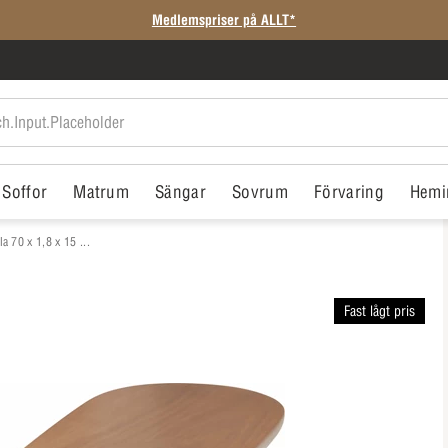
Medlemspriser på ALLT*
Soffor
Matrum
Sängar
Sovrum
Förvaring
Hemi
a 70 x 1,8 x 15 ...
Fast lågt pris