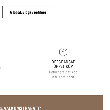
ramar.
Global.BlogsSeeMore
OBEGRÄNSAT
ÖPPET KÖP
r
Returnera ditt köp
när som helst
 % VÄLKOMSTRABATT
*