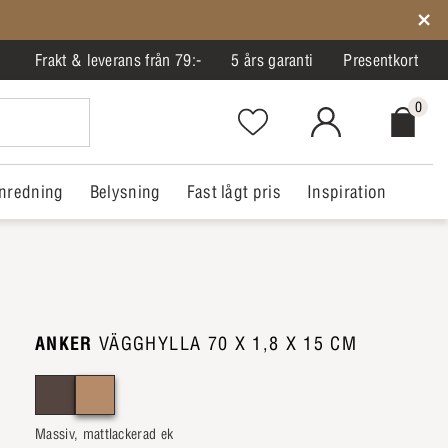
Frakt & leverans från 79:-
5 års garanti
Presentkort
0
Favorites.NavigationButton.Text
MitIlva.Login
Checkout.
nredning
Belysning
Fast lågt pris
Inspiration
ANKER
VÄGGHYLLA 70 X 1,8 X 15 CM
Massiv, mattlackerad ek