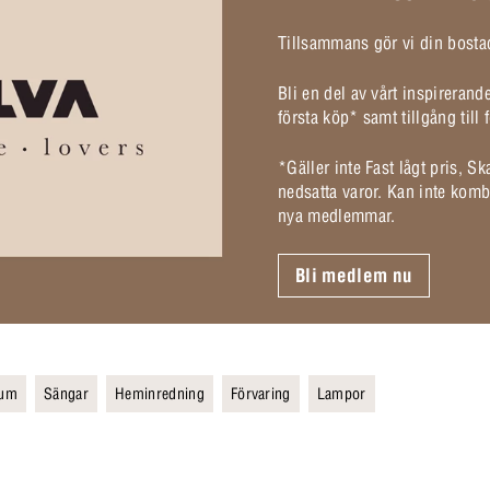
Tillsammans gör vi din bostad
Bli en del av vårt inspireran
första köp* samt tillgång til
*Gäller inte Fast lågt pris, S
nedsatta varor. Kan inte komb
nya medlemmar.
Bli medlem nu
rum
Sängar
Heminredning
Förvaring
Lampor