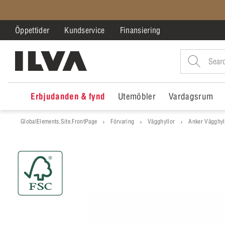
Öppettider
Kundservice
Finansiering
Erbjudanden & fynd
Utemöbler
Vardagsrum
GlobalElements.Site.FrontPage
Förvaring
Vägghyllor
Anker Vägghyll