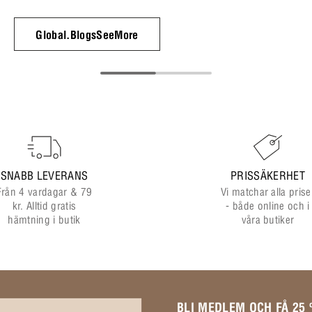
Global.BlogsSeeMore
SNABB LEVERANS
PRISSÄKERHET
Från 4 vardagar & 79
Vi matchar alla prise
kr. Alltid gratis
- både online och i
hämtning i butik
våra butiker
BLI MEDLEM OCH FÅ 25