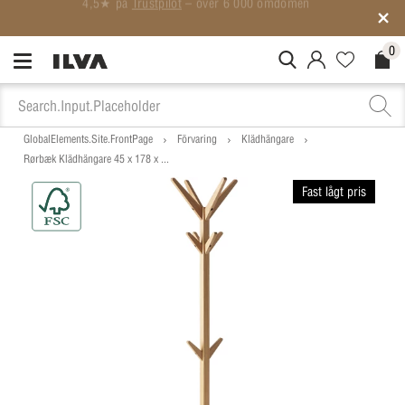
SISTA CHANSEN: Rean gäller till midnatt
0
MitIlva.Login
Favorites.N
Check
GlobalElements.Site.FrontPage
Förvaring
Klädhängare
Rørbæk Klädhängare 45 x 178 x ...
Fast lågt pris