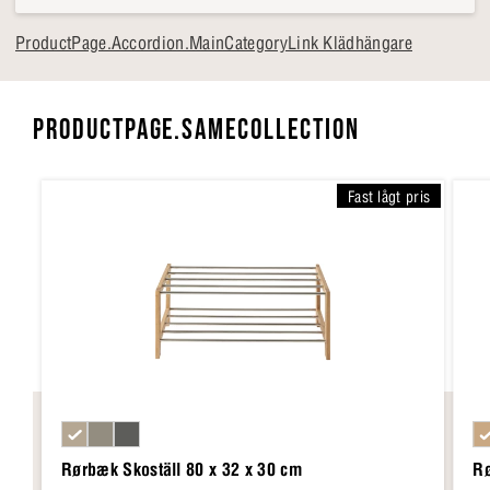
ProductPage.Accordion.MainCategoryLink Klädhängare
PRODUCTPAGE.SAMECOLLECTION
Fast lågt pris
Rørbæk Skoställ 80 x 32 x 30 cm
Rø