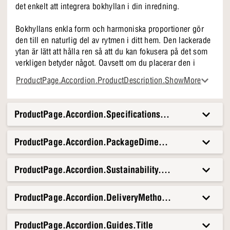
det enkelt att integrera bokhyllan i din inredning.
Bokhyllans enkla form och harmoniska proportioner gör
den till en naturlig del av rytmen i ditt hem. Den lackerade
ytan är lätt att hålla ren så att du kan fokusera på det som
verkligen betyder något. Oavsett om du placerar den i
vardagsrummet, kontoret eller hallen kommer den att
ProductPage.Accordion.ProductDescription.ShowMore
skapa en lugn plats och en estetisk överblick. Materialet är
robust, så du kan vara säker på att det tål daglig
användning.
ProductPage.Accordion.Specifications.Title
Mistral Classic 113 i korthet
ProductPage.Accordion.PackageDimensionsAndWeight.T
Praktisk förvaring med tre rymliga fack
Snövit yta som lyser upp rummet rummet
Enkel form som passar överallt
ProductPage.Accordion.Sustainability.Title
Lackerad yta för enkelt underhåll
ProductPage.Accordion.DeliveryMethods.Title
Mistral Classic 113 kommer snabbt att bli en permanent
del av ditt hem. Använd den för att skapa ordning och
överblick i vardagen samtidigt som du njuter av mysiga
ProductPage.Accordion.Guides.Title