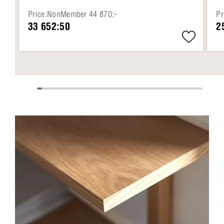
Price.NonMember 44 870:-
Pr
33 652:50
2