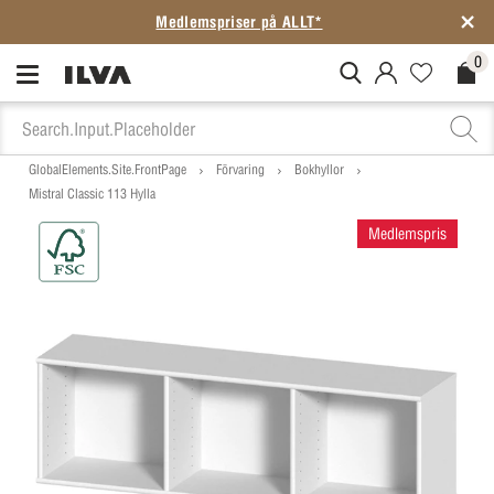
Medlemspriser på ALLT*
0
MitIlva.Login
Favorites.N
Check
GlobalElements.Site.FrontPage
Förvaring
Bokhyllor
Mistral Classic 113 Hylla
Medlemspris