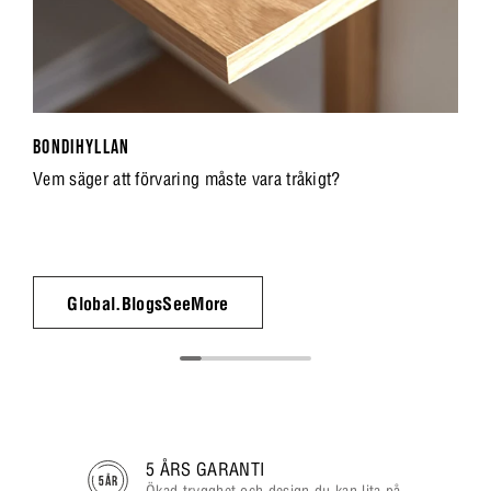
BONDIHYLLAN
Vem säger att förvaring måste vara tråkigt?
Global.BlogsSeeMore
5 ÅRS GARANTI
Ökad trygghet och design du kan lita på