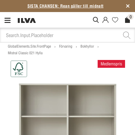
SISTA CHANSEN: Rean gäller till midnatt
0
MitIlva.Login
Favorites.N
Check
GlobalElements.Site.FrontPage
Förvaring
Bokhyllor
Mistral Classic 021 Hylla
Medlemspris