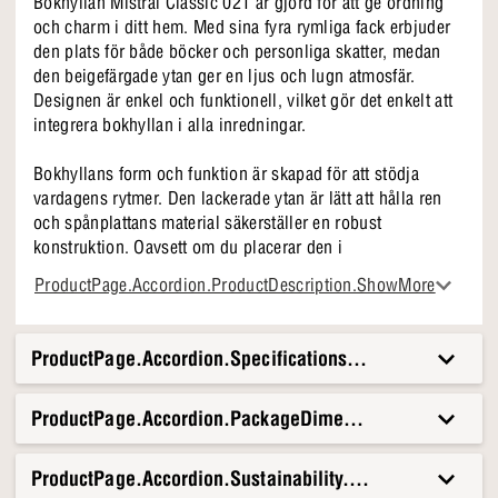
Bokhyllan Mistral Classic 021 är gjord för att ge ordning
och charm i ditt hem. Med sina fyra rymliga fack erbjuder
den plats för både böcker och personliga skatter, medan
den beigefärgade ytan ger en ljus och lugn atmosfär.
Designen är enkel och funktionell, vilket gör det enkelt att
integrera bokhyllan i alla inredningar.
Bokhyllans form och funktion är skapad för att stödja
vardagens rytmer. Den lackerade ytan är lätt att hålla ren
och spånplattans material säkerställer en robust
konstruktion. Oavsett om du placerar den i
vardagsrummet, kontoret eller hallen kommer hyllan att ge
ProductPage.Accordion.ProductDescription.ShowMore
en känsla av balans och estetik till utrymmet.
Mistral Classic 021 i korthet
ProductPage.Accordion.Specifications.Title
Praktisk förvaring med fyra rymliga fack
Ytan är lätt att hålla ren
ProductPage.Accordion.PackageDimensionsAndWeight.T
Enkel och lätt i utseendet
Passar perfekt in i alla inredningar
ProductPage.Accordion.Sustainability.Title
Mistral Classic 021 kommer snabbt att bli en permanent