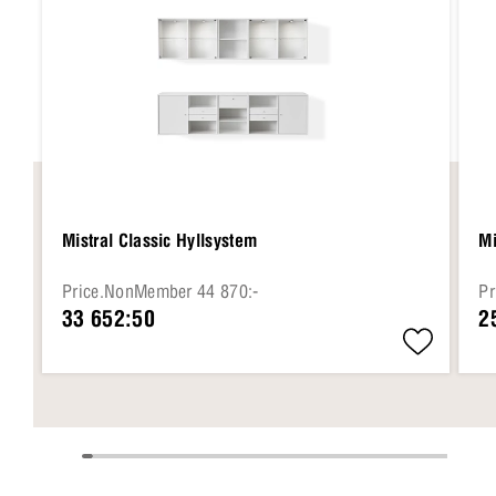
Mistral Classic Hyllsystem
Mi
Price.NonMember 44 870:-
Pr
33 652:50
2