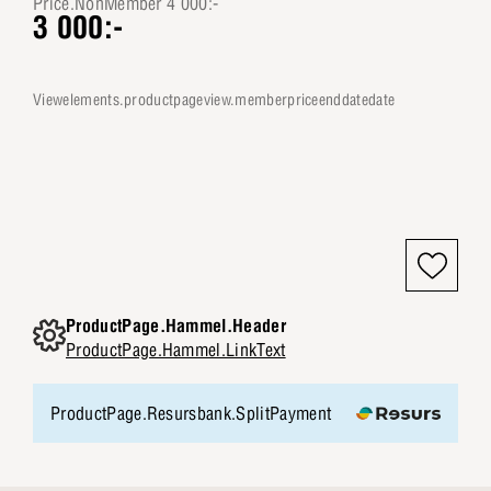
Price.NonMember 4 000:-
3 000:-
viewelements.productpageview.memberpriceenddatedate
ProductPage.Hammel.Header
ProductPage.Hammel.LinkText
ProductPage.Resursbank.SplitPayment