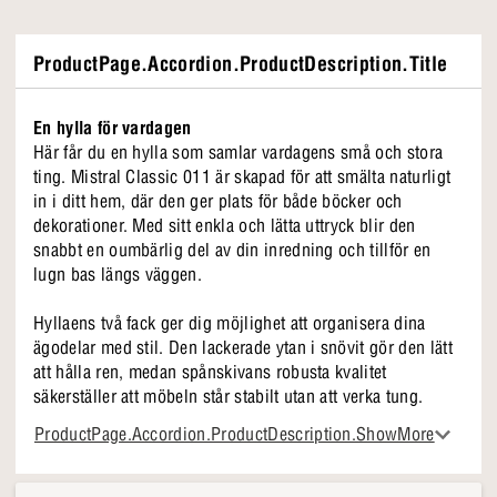
ProductPage.Accordion.ProductDescription.Title
En hylla för vardagen
Här får du en hylla som samlar vardagens små och stora
ting. Mistral Classic 011 är skapad för att smälta naturligt
in i ditt hem, där den ger plats för både böcker och
dekorationer. Med sitt enkla och lätta uttryck blir den
snabbt en oumbärlig del av din inredning och tillför en
lugn bas längs väggen.
Hyllaens två fack ger dig möjlighet att organisera dina
ägodelar med stil. Den lackerade ytan i snövit gör den lätt
att hålla ren, medan spånskivans robusta kvalitet
säkerställer att möbeln står stabilt utan att verka tung.
Oavsett om den står i vardagsrummet, kontoret eller hallen,
ProductPage.Accordion.ProductDescription.ShowMore
skapar den en harmonisk balans mellan funktion och
estetik.