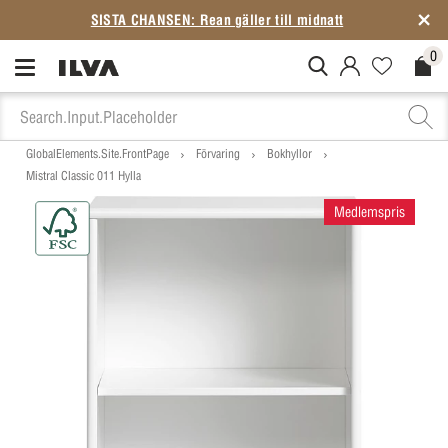
SISTA CHANSEN: Rean gäller till midnatt
0
MitIlva.Login
Favorites.N
Check
GlobalElements.Site.FrontPage
Förvaring
Bokhyllor
Mistral Classic 011 Hylla
Medlemspris