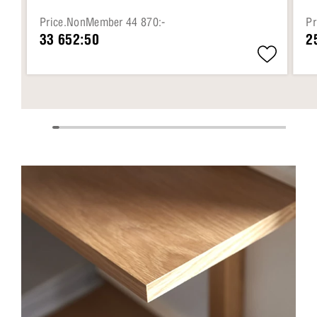
Price.NonMember 44 870:-
Pr
33 652:50
2