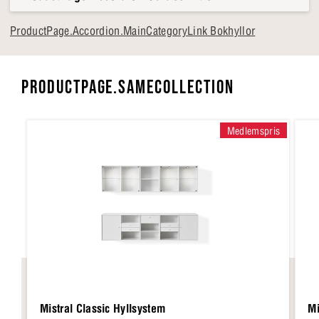
ProductPage.Accordion.MainCategoryLink Bokhyllor
PRODUCTPAGE.SAMECOLLECTION
Medlemspris
Mistral Classic Hyllsystem
Mi