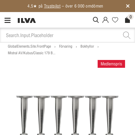
4,5★ på
Trustpilot
– över 6 000 omdömen
0
MitIlva.Login
Favorites.N
Check
GlobalElements.Site.FrontPage
Förvaring
Bokhyllor
Mistral AV/Kubus/Classic 179 B...
Medlemspris