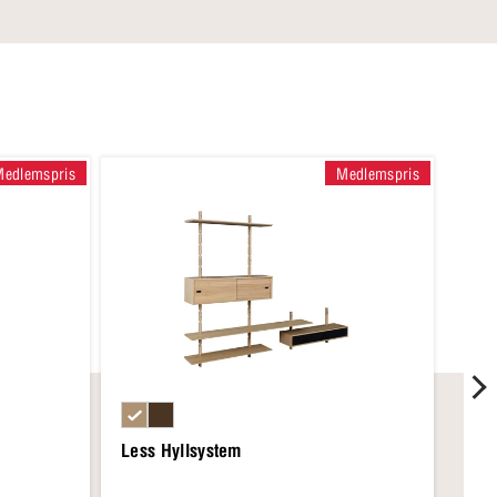
Medlemspris
Medlemspris
Less Hyllsystem
Les