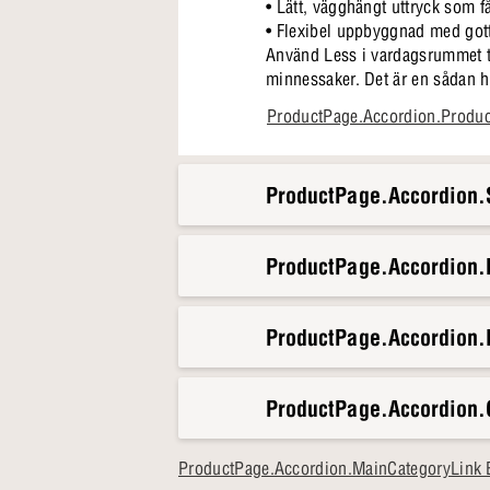
• Lätt, vägghängt uttryck som f
• Flexibel uppbyggnad med gott
Använd Less i vardagsrummet til
minnessaker. Det är en sådan h
utan att förlora den hemtrevlig
ProductPage.Accordion.Produ
ProductPage.Accordion.S
ProductPage.Accordion
ProductPage.Accordion.
ProductPage.Accordion.
ProductPage.Accordion.MainCategoryLink 