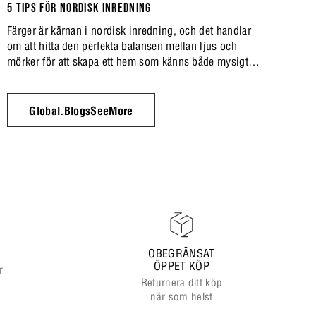
5 TIPS FÖR NORDISK INREDNING
Färger är kärnan i nordisk inredning, och det handlar
om att hitta den perfekta balansen mellan ljus och
mörker för att skapa ett hem som känns både mysigt
och stilfullt. En av de mest spännande trenderna just nu
är att leka med kontraster i både färger och material,
samtidigt som man håller fast vid de klassiska neutrala
Global.BlogsSeeMore
tonerna.
OBEGRÄNSAT
ÖPPET KÖP
r
Returnera ditt köp
när som helst