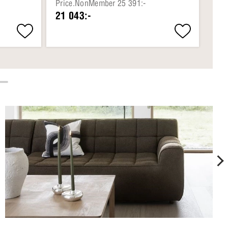
Price.NonMember 25 391:-
Pri
21 043:-
11 