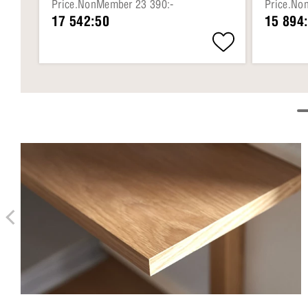
Price.NonMember 23 390:-
Price.No
17 542:50
15 894: