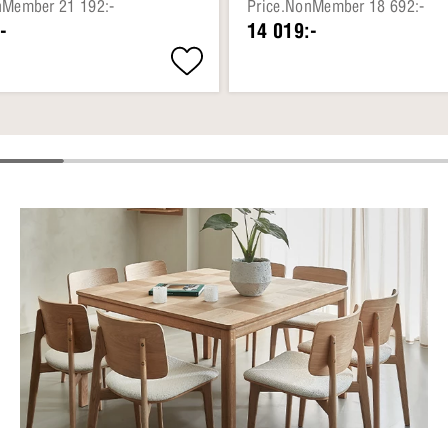
nMember 21 192:-
Price.NonMember 18 692:-
-
14 019:-