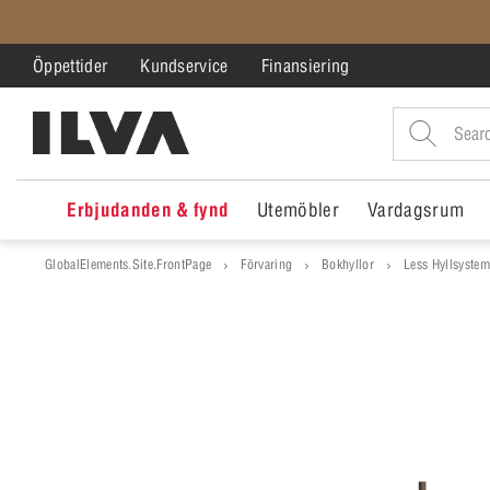
Öppettider
Kundservice
Finansiering
Erbjudanden & fynd
Utemöbler
Vardagsrum
GlobalElements.Site.FrontPage
Förvaring
Bokhyllor
Less Hyllsystem