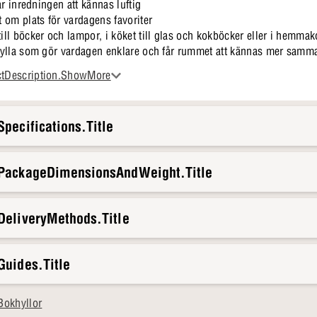
år inredningen att kännas luftig
 om plats för vardagens favoriter
l böcker och lampor, i köket till glas och kokböcker eller i hemmako
ylla som gör vardagen enklare och får rummet att kännas mer samman
a känslan.
ctDescription.ShowMore
pecifications.Title
.PackageDimensionsAndWeight.Title
DeliveryMethods.Title
Guides.Title
Bokhyllor