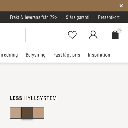
Frakt & leverans från 79:-
5 års garanti
Presentkort
0
Favorites.NavigationButton.Text
MitIlva.Login
Checkout.
nredning
Belysning
Fast lågt pris
Inspiration
LESS
HYLLSYSTEM