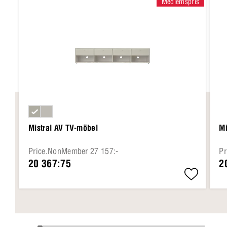
Medlemspris
Mistral AV TV-möbel
Mi
Price.NonMember 27 157:-
Pr
20 367:75
2