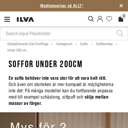
Medlemspriser på ALLT*
0
MitIlva.Login
Favorites.N
Check
GlobalElements.Site.FrontPage
Vardagsrum
Soffor
Soffstorlekar
Under 200 cm
SOFFOR UNDER 200CM
En soffa behöver inte vara stor för att vara helt rätt.
Och även om storleken är mer kompakt är möjligheterna
inte det: På många modeller kan du fortfarande anpassa
med till exempel schäslong, sittpuff och
välja mellan
massor av färger.