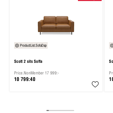
ProductList.SofaDap
Scott 2 sits Soffa
Sc
Price.NonMember 17 999:-
Pr
10 799:40
1