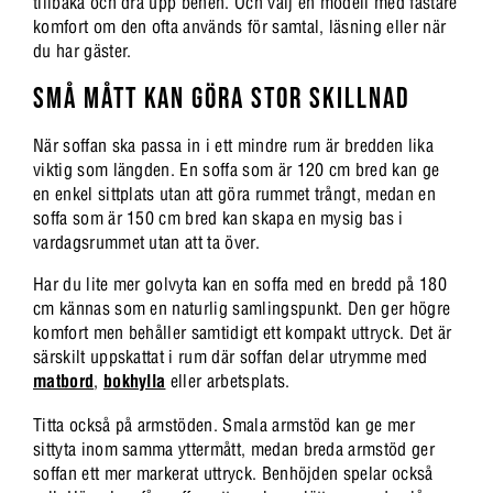
tillbaka och dra upp benen. Och välj en modell med fastare
komfort om den ofta används för samtal, läsning eller när
du har gäster.
SMÅ MÅTT KAN GÖRA STOR SKILLNAD
När soffan ska passa in i ett mindre rum är bredden lika
viktig som längden. En soffa som är 120 cm bred kan ge
en enkel sittplats utan att göra rummet trångt, medan en
soffa som är 150 cm bred kan skapa en mysig bas i
vardagsrummet utan att ta över.
Har du lite mer golvyta kan en soffa med en bredd på 180
cm kännas som en naturlig samlingspunkt. Den ger högre
komfort men behåller samtidigt ett kompakt uttryck. Det är
särskilt uppskattat i rum där soffan delar utrymme med
matbord
,
bokhylla
eller arbetsplats.
Titta också på armstöden. Smala armstöd kan ge mer
sittyta inom samma yttermått, medan breda armstöd ger
soffan ett mer markerat uttryck. Benhöjden spelar också