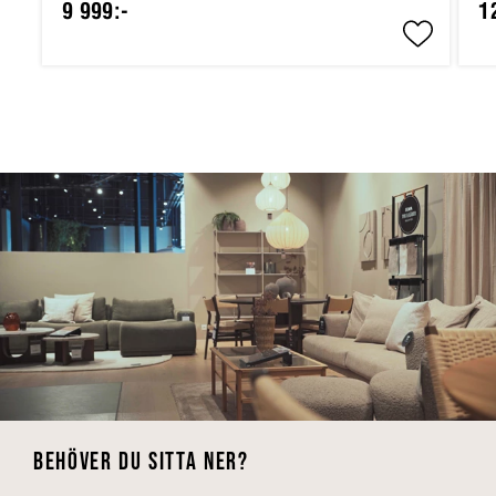
9 999:-
1
BEHÖVER DU SITTA NER?