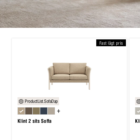
Fast lågt pris
ProductList.SofaDap
+
Klint 2 sits Soffa
Kl