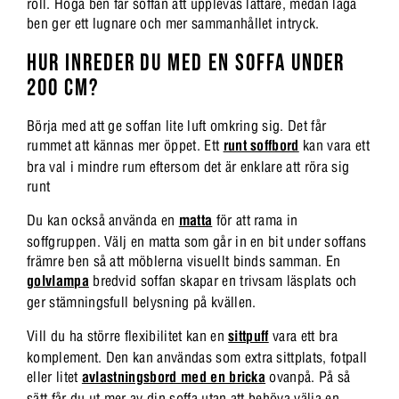
roll. Höga ben får soffan att upplevas lättare, medan låga
ben ger ett lugnare och mer sammanhållet intryck.
HUR INREDER DU MED EN SOFFA UNDER
200 CM?
Börja med att ge soffan lite luft omkring sig. Det får
rummet att kännas mer öppet. Ett
runt soffbord
kan vara ett
bra val i mindre rum eftersom det är enklare att röra sig
runt
Du kan också använda en
matta
för att rama in
soffgruppen. Välj en matta som går in en bit under soffans
främre ben så att möblerna visuellt binds samman. En
golvlampa
bredvid soffan skapar en trivsam läsplats och
ger stämningsfull belysning på kvällen.
Vill du ha större flexibilitet kan en
sittpuff
vara ett bra
komplement. Den kan användas som extra sittplats, fotpall
eller litet
avlastningsbord med en bricka
ovanpå. På så
sätt får du ut mer av din soffa utan att behöva välja en