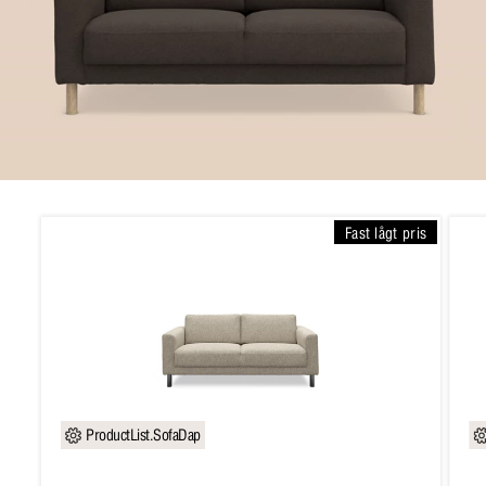
Fast lågt pris
ProductList.SofaDap