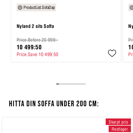
ProductList.SofaDap
Nyland 2 sits Soffa
Ny
Price.Before 20 999:-
Pr
10 499:50
1
Price.Save 10 499:50
Pr
HITTA DIN SOFFA UNDER 200 CM:
Skarpt pris
Restlager