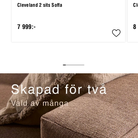
Cleveland 2 sits Soffa
Cl
7 999:-
8