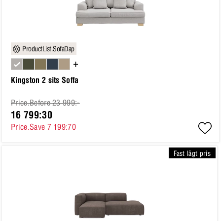
ProductList.SofaDap
+
Kingston 2 sits Soffa
Price.Before 23 999:-
16 799:30
Price.Save 7 199:70
Fast lågt pris