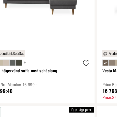
oductList.SofaDap
Produc
+
a högervänd soffa med schäslong
Vesta M
e.NonMember 16 999:-
Price.Be
199:40
16 798
Price.Sa
Fast lågt pris