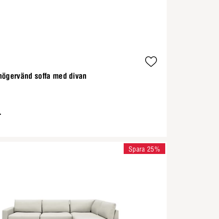
högervänd soffa med divan
-
Spara 25%