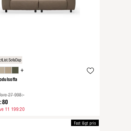
tList.SofaDap
+
odulsoffa
fore 27 998:-
:80
ve 11 199:20
Fast lågt pris