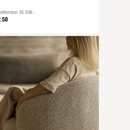
onMember 35 598:-
:50