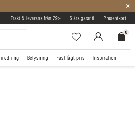
Frakt & leverans från 79:-
5 års garanti
Presentkort
0
Favorites.NavigationButton.Text
MitIlva.Login
Checkout.
nredning
Belysning
Fast lågt pris
Inspiration