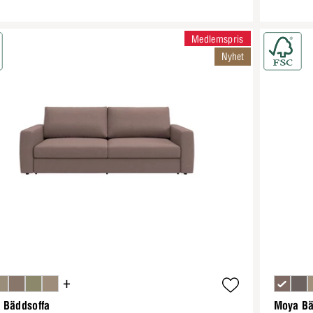
Medlemspris
Nyhet
+
 Bäddsoffa
Moya Bä