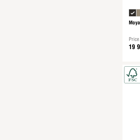
Moya
Pric
19 