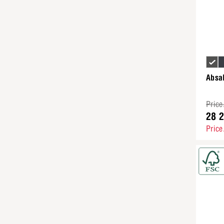
Absal
Price
28 2
Price