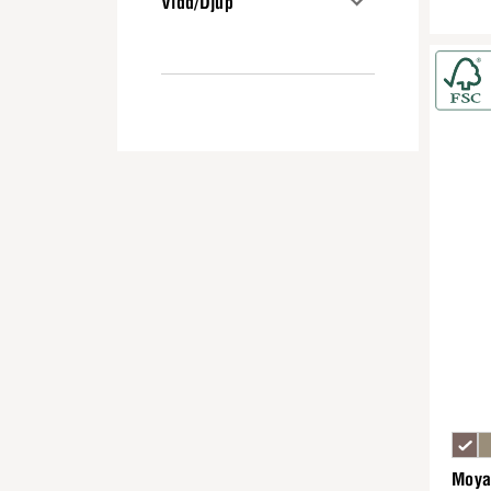
Vidd/Djup
Moya