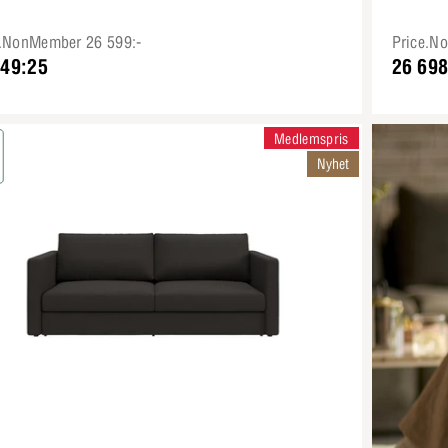
e.NonMember 26 599:-
Price.N
949:25
26 698
Medlemspris
Nyhet