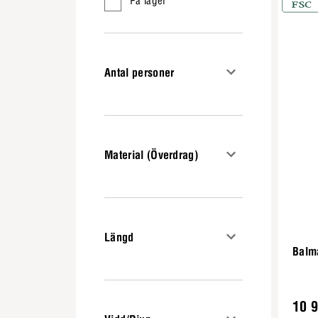
På lager
Antal personer
Material (Överdrag)
Längd
Balm
10 9