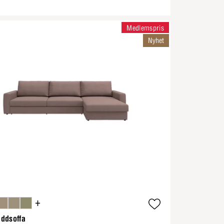
Medlemspris
Nyhet
+
ddsoffa