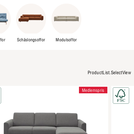
for
Schäslongsoffor
Modulsoffor
ProductList.SelectView
Medlemspris