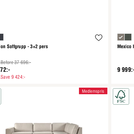
on Soffgrupp - 3+2 pers
Mexico 
.Before 37 696:-
72:-
9 999:
.Save 9 424:-
Medlemspris