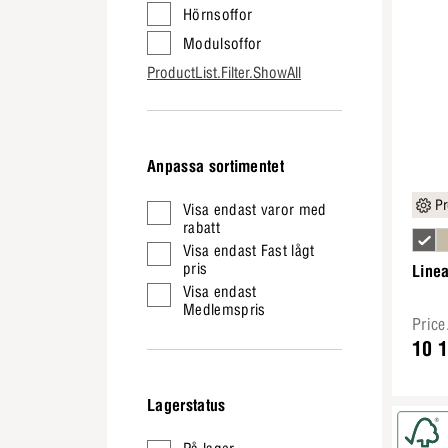
Hörnsoffor
Modulsoffor
ProductList.Filter.ShowAll
Anpassa sortimentet
Pr
Visa endast varor med
rabatt
Visa endast Fast lågt
pris
Line
Visa endast
Medlemspris
Pric
10 
Lagerstatus