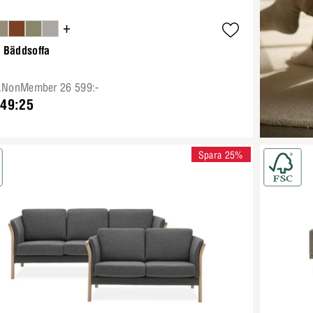
+
 Bäddsoffa
e.NonMember 26 599:-
949:25
Spara 25%