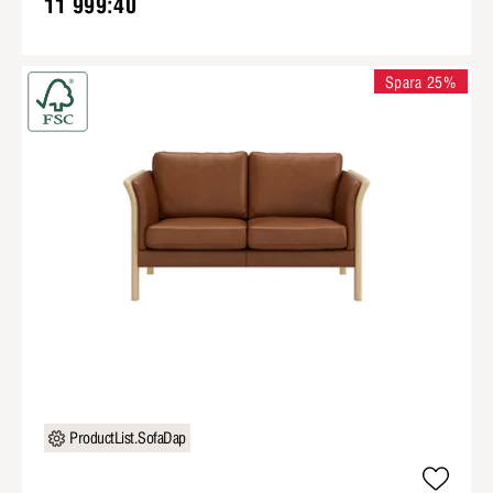
11 999:40
Spara 25%
ProductList.SofaDap