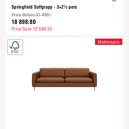
Springfield Soffgrupp - 3+2½ pers
Price.Before 31 498:-
18 898:80
Price.Save 12 599:20
Medlemspris