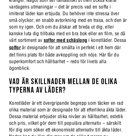
krångel. Något som ser fantastiskt ut men också klarar
vardagens utmaningar – det är precis vad en soffa i
imiterat läder kan erbjuda. Du behöver inte stressa över
små olyckor; en snabb avtorkning med en trasa, och den är
som ny igen. Och om du älskar att breda ut dig, eller
kanske luta dig tillbaka med en bra bok eller en film, se då
vårt sortiment av
soffor med schäslong
i konstläder. Dessa
soffor
är designade för att smälta in perfekt i ett hem där
det finns plats för både avkoppling och nöje. Här får du
superkomfort och hållbarhet – redo för livets alla
ögonblick.
VAD ÄR SKILLNADEN MELLAN DE OLIKA
TYPERNA AV LÄDER?
Konstläder är ett övergripande begrepp som täcker en rad
olika material som är designade för att efterlikna äkta läder.
Dessa material erbjuder olika nivåer av hållbarhet, estetik
och pris, vilket gör dem till populära alternativ – särskilt
för dig som söker ett ekonomiskt alternativ till äkta läder.