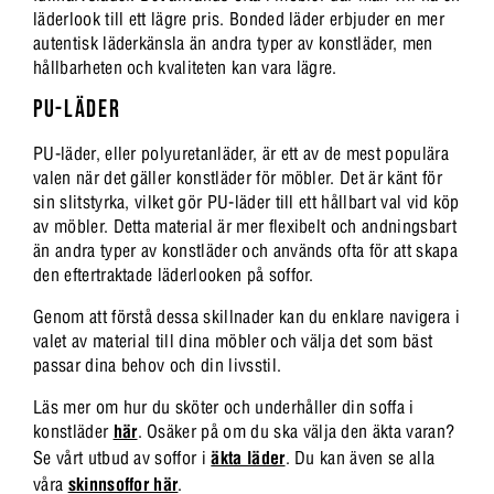
läderlook till ett lägre pris. Bonded läder erbjuder en mer
autentisk läderkänsla än andra typer av konstläder, men
hållbarheten och kvaliteten kan vara lägre.
PU-LÄDER
PU-läder, eller polyuretanläder, är ett av de mest populära
valen när det gäller konstläder för möbler. Det är känt för
sin slitstyrka, vilket gör PU-läder till ett hållbart val vid köp
av möbler. Detta material är mer flexibelt och andningsbart
än andra typer av konstläder och används ofta för att skapa
den eftertraktade läderlooken på soffor.
Genom att förstå dessa skillnader kan du enklare navigera i
valet av material till dina möbler och välja det som bäst
passar dina behov och din livsstil.
Läs mer om hur du sköter och underhåller din soffa i
konstläder
här
. Osäker på om du ska välja den äkta varan?
Se vårt utbud av soffor i
äkta läder
. Du kan även se alla
våra
skinnsoffor här
.