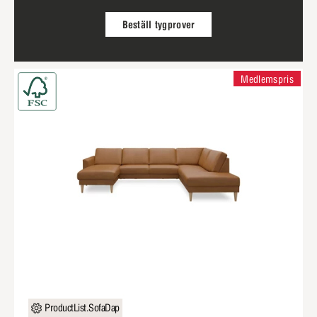
Beställ tygprover
Medlemspris
ProductList.SofaDap