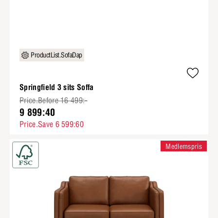
ProductList.SofaDap
Springfield 3 sits Soffa
Price.Before 16 499:-
9 899:40
Price.Save 6 599:60
Medlemspris