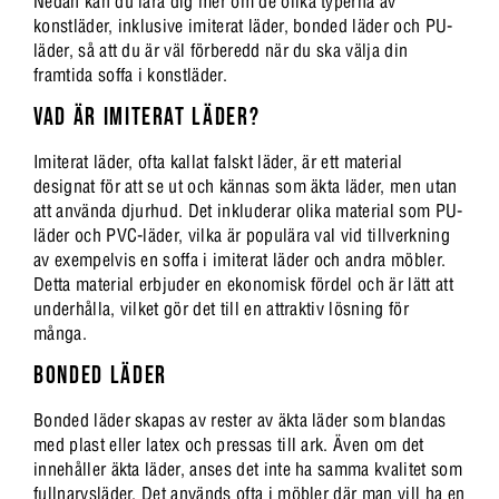
Nedan kan du lära dig mer om de olika typerna av
konstläder, inklusive imiterat läder, bonded läder och PU-
läder, så att du är väl förberedd när du ska välja din
framtida soffa i konstläder.
VAD ÄR IMITERAT LÄDER?
Imiterat läder, ofta kallat falskt läder, är ett material
designat för att se ut och kännas som äkta läder, men utan
att använda djurhud. Det inkluderar olika material som PU-
läder och PVC-läder, vilka är populära val vid tillverkning
av exempelvis en soffa i imiterat läder och andra möbler.
Detta material erbjuder en ekonomisk fördel och är lätt att
underhålla, vilket gör det till en attraktiv lösning för
många.
BONDED LÄDER
Bonded läder skapas av rester av äkta läder som blandas
med plast eller latex och pressas till ark. Även om det
innehåller äkta läder, anses det inte ha samma kvalitet som
fullnarvsläder. Det används ofta i möbler där man vill ha en