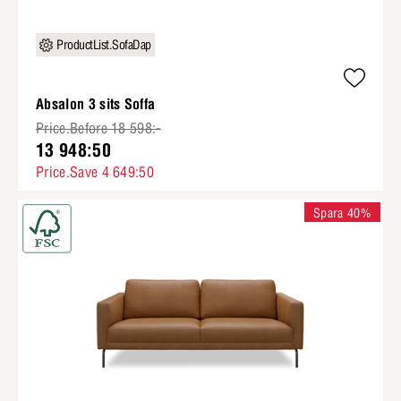
ProductList.SofaDap
Absalon 3 sits Soffa
Price.Before 18 598:-
13 948:50
Price.Save 4 649:50
Spara 40%