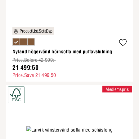
ProductList.SofaDap
Nyland högervänd hörnsoffa med puffavslutning
Price.Before 42 999:-
21 499:50
Price.Save 21 499:50
Medlemspris