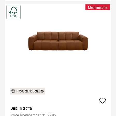
Medlemspris
ProductList.SofaDap
Dublin Soffa
Price.NonMember 31 998:-