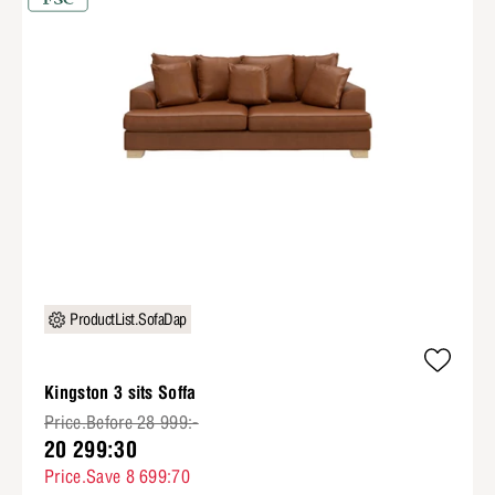
ProductList.SofaDap
Kingston 3 sits Soffa
Price.Before 28 999:-
20 299:30
Price.Save 8 699:70