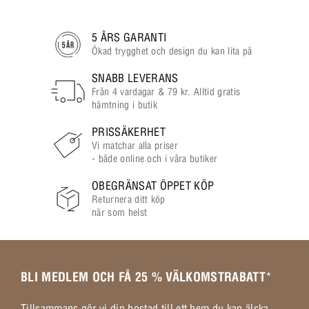
5 ÅRS GARANTI
Ökad trygghet och design du kan lita på
SNABB LEVERANS
Från 4 vardagar & 79 kr. Alltid gratis
hämtning i butik
PRISSÄKERHET
Vi matchar alla priser
- både online och i våra butiker
OBEGRÄNSAT ÖPPET KÖP
Returnera ditt köp
när som helst
BLI MEDLEM OCH FÅ 25 % VÄLKOMSTRABATT
*
Tillsammans gör vi din bostad till ett hem du kan älska.