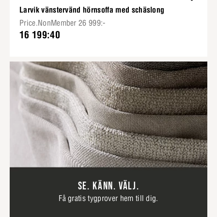
Larvik vänstervänd hörnsoffa med schäslong
Price.NonMember 26 999:-
16 199:40
SE. KÄNN. VÄLJ.
Få gratis tygprover hem till dig.