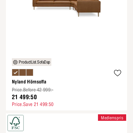
ProductList.SofaDap
Nyland Hörnsoffa
Price.Before 42 999:-
21 499:50
Price.Save 21 499:50
Medlemspris