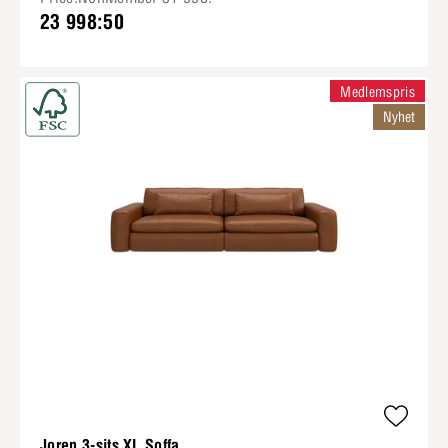
23 998:50
Medlemspris
Nyhet
Joren 3-sits XL Soffa