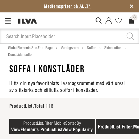
Medlemspriser på ALLT*
0
MitIlva.Login
Favorites.N
Check
GlobalElements.Site.FrontPage
Vardagsrum
Soffor
Skinnsoffor
Konstläder soffor
SOFFA I KONSTLÄDER
Hitta din nya favoritplats i vardagsrummet med vårt urval
av slitstarka och stilfulla soffor i konstläder.
ProductList.Total
118
ProductList.Filter.MobileSortedBy
ProductList.Filter.Mo
ViewElements.ProductListView.Popularity