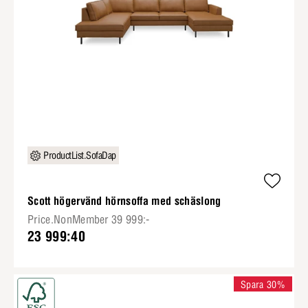
ProductList.SofaDap
Scott högervänd hörnsoffa med schäslong
Price.NonMember 39 999:-
23 999:40
Spara 30%