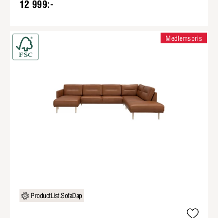
12 999:-
Medlemspris
ProductList.SofaDap