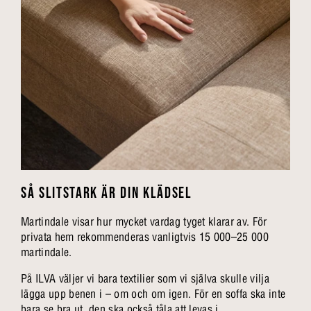
SÅ SLITSTARK ÄR DIN KLÄDSEL
Martindale visar hur mycket vardag tyget klarar av. För
privata hem rekommenderas vanligtvis 15 000–25 000
martindale.
På ILVA väljer vi bara textilier som vi själva skulle vilja
lägga upp benen i – om och om igen. För en soffa ska inte
bara se bra ut, den ska också tåla att levas i.