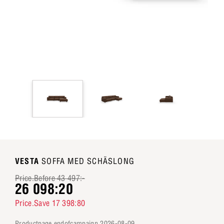
VESTA
SOFFA MED SCHÄSLONG
Price.Before 43 497:-
26 098:20
Price.Save 17 398:80
productpage.endofcampaign 2026-08-09