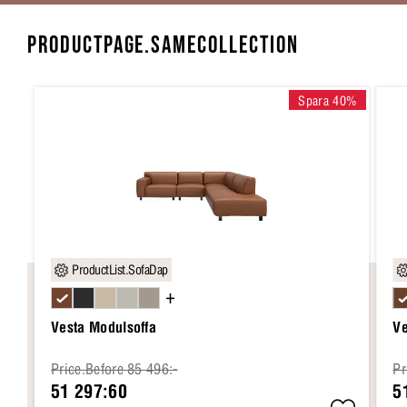
PRODUCTPAGE.SAMECOLLECTION
Spara 40%
ProductList.SofaDap
+
Vesta Modulsoffa
Ve
Price.Before 85 496:-
Pr
51 297:60
5