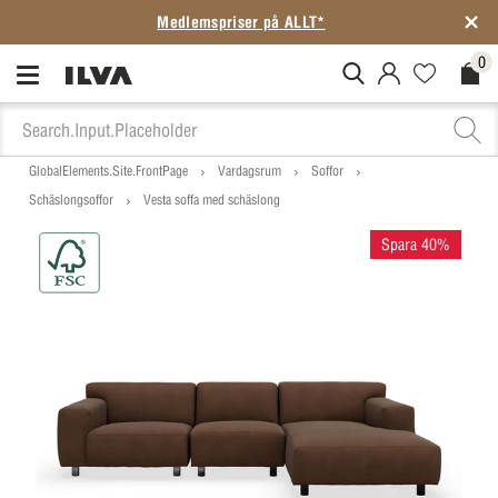
Medlemspriser på ALLT*
0
MitIlva.Login
Favorites.N
Check
GlobalElements.Site.FrontPage
Vardagsrum
Soffor
Schäslongsoffor
Vesta soffa med schäslong
Spara 40%