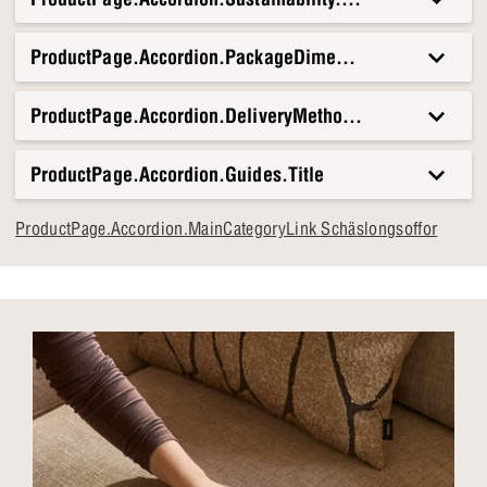
ProductPage.Accordion.PackageDimensionsAndWeight.T
ProductPage.Accordion.DeliveryMethods.Title
ProductPage.Accordion.Guides.Title
ProductPage.Accordion.MainCategoryLink Schäslongsoffor