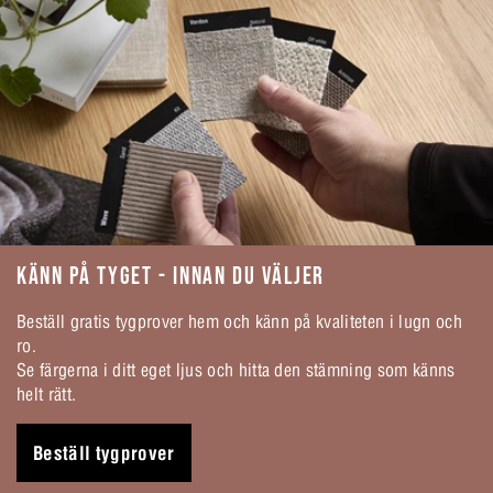
KÄNN PÅ TYGET - INNAN DU VÄLJER
Beställ gratis tygprover hem och känn på kvaliteten i lugn och
ro.
Se färgerna i ditt eget ljus och hitta den stämning som känns
helt rätt.
Beställ tygprover