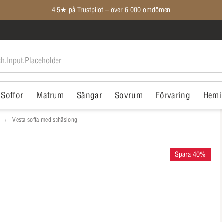
4,5★ på
Trustpilot
– över 6 000 omdömen
Soffor
Matrum
Sängar
Sovrum
Förvaring
Hemi
Vesta soffa med schäslong
Spara 40%