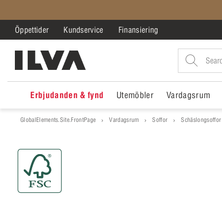
Öppettider
Kundservice
Finansiering
Erbjudanden & fynd
Utemöbler
Vardagsrum
GlobalElements.Site.FrontPage
Vardagsrum
Soffor
Schäslongsoffor