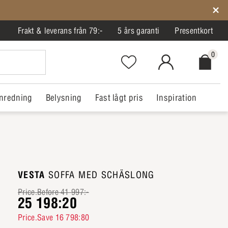
Frakt & leverans från 79:-
5 års garanti
Presentkort
0
Favorites.NavigationButton.Text
MitIlva.Login
Checkout.
nredning
Belysning
Fast lågt pris
Inspiration
VESTA
SOFFA MED SCHÄSLONG
Price.Before 41 997:-
25 198:20
Price.Save 16 798:80