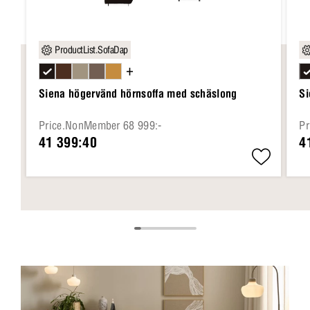
ProductList.SofaDap
+
Siena högervänd hörnsoffa med schäslong
Si
Price.NonMember 68 999:-
Pr
41 399:40
4