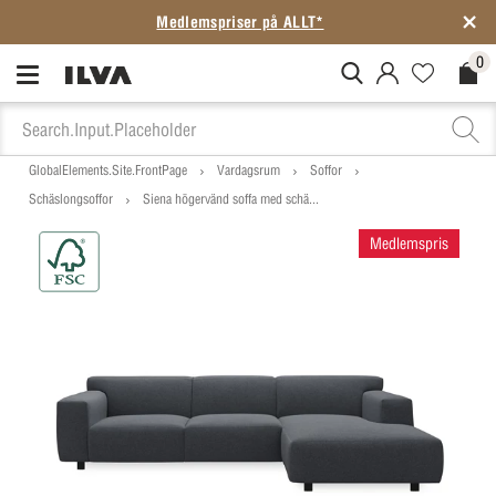
Medlemspriser på ALLT*
0
MitIlva.Login
Favorites.N
Check
GlobalElements.Site.FrontPage
Vardagsrum
Soffor
Schäslongsoffor
Siena högervänd soffa med schä...
Medlemspris