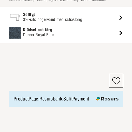
Sofftyp
3½-sits högervänd med schäslong
Klädsel och färg
Denno Royal Blue
ProductPage.Resursbank.SplitPayment