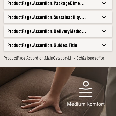
ProductPage.Accordion.PackageDimensionsAndWeight.T
ProductPage.Accordion.Sustainability.Title
ProductPage.Accordion.DeliveryMethods.Title
ProductPage.Accordion.Guides.Title
ProductPage.Accordion.MainCategoryLink Schäslongsoffor