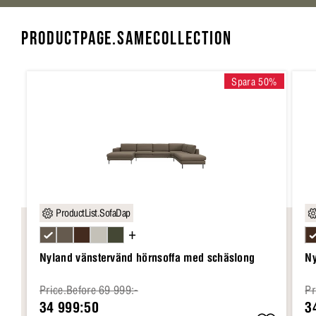
PRODUCTPAGE.SAMECOLLECTION
Spara 50%
ProductList.SofaDap
+
Nyland vänstervänd hörnsoffa med schäslong
Ny
Price.Before 69 999:-
Pr
34 999:50
3