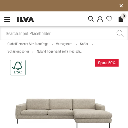
SISTA CHANSEN: Rean slutar på söndag
0
MitIlva.Login
Favorites.N
Check
GlobalElements.Site.FrontPage
Vardagsrum
Soffor
Schäslongsoffor
Nyland högervänd soffa med sch...
Spara 50%