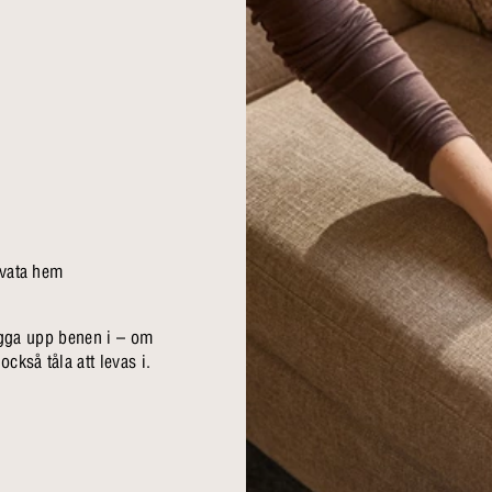
ivata hem
 lägga upp benen i – om
ckså tåla att levas i.