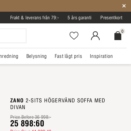
Frakt & leverans från 79:-
5 års garanti
Presentkort
0
Favorites.NavigationButton.Text
MitIlva.Login
Checkout.
nredning
Belysning
Fast lågt pris
Inspiration
ZANO
2-SITS HÖGERVÄND SOFFA MED
DIVAN
Price.Before 36 998:-
25 898:60