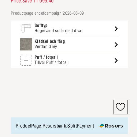
Price.Save 11 099:40
productpage.endofcampaign 2026-08-09
Sofftyp
Högervänd soffa med divan
Klädsel och färg
Verdon Grey
Puff / fotpall
Tillval Puff / fotpall
ProductPage.Resursbank.SplitPayment