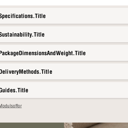
pecifications.Title
ustainability.Title
.PackageDimensionsAndWeight.Title
DeliveryMethods.Title
Guides.Title
Modulsoffor