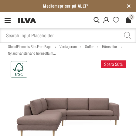
Medlemspriser på ALLT*
0
MitIlva.Login
Favorites.N
Check
GlobalElements.Site.FrontPage
Vardagsrum
Soffor
Hörnsoffor
Nyland vänstervänd hörnsoffa m...
Spara 50%