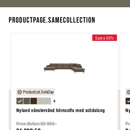
PRODUCTPAGE.SAMECOLLECTION
Spara 50%
ProductList.SofaDap
+
Nyland vänstervänd hörnsoffa med schäslong
Ny
Price.Before 69 999:-
Pr