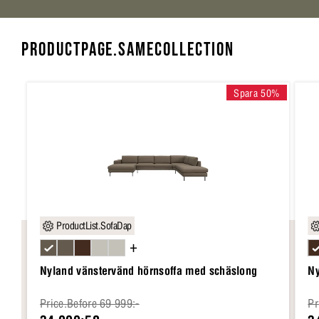
PRODUCTPAGE.SAMECOLLECTION
Spara 50%
ProductList.SofaDap
+
Nyland vänstervänd hörnsoffa med schäslong
Ny
Price.Before 69 999:-
Pr