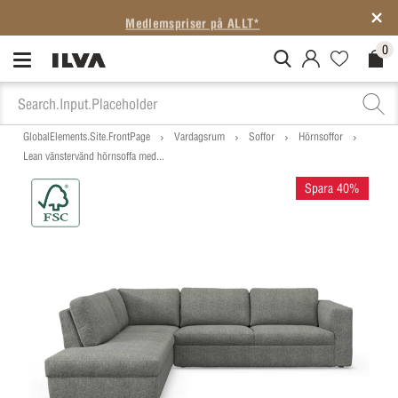
Medlemspriser på ALLT*
0
MitIlva.Login
Favorites.N
Check
GlobalElements.Site.FrontPage
Vardagsrum
Soffor
Hörnsoffor
Lean vänstervänd hörnsoffa med...
Spara 40%