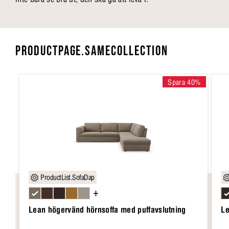
PRODUCTPAGE.SAMECOLLECTION
Spara 40%
ProductList.SofaDap
+
Lean högervänd hörnsoffa med puffavslutning
Le