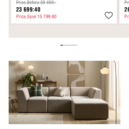
Price.Before 39 499:-
Pr
23 699:40
2
Price.Save 15 799:60
Pr