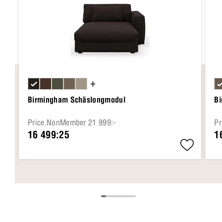
+
Birmingham Schäslongmodul
B
Price.NonMember 21 999:-
Pr
16 499:25
1