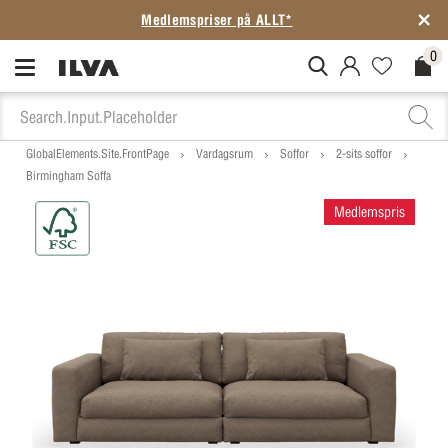
Medlemspriser på ALLT*
0
MitIlva.Login
Favorites.N
Check
GlobalElements.Site.FrontPage
Vardagsrum
Soffor
2-sits soffor
Birmingham Soffa
Medlemspris