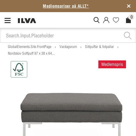
Medlemspriser på ALLT*
0
MitIlva.Login
Favorites.N
Check
GlobalElements.Site.FrontPage
Vardagsrum
Sittpuffar & fotpallar
Nordskov Soffpuff 97 x 38 x 64...
Medlemspris