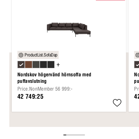
ProductList.SofaDap
+
Nordskov högervänd hörnsoffa med
No
puffavslutning
pu
Price.NonMember 56 999:-
Pr
42 749:25
4