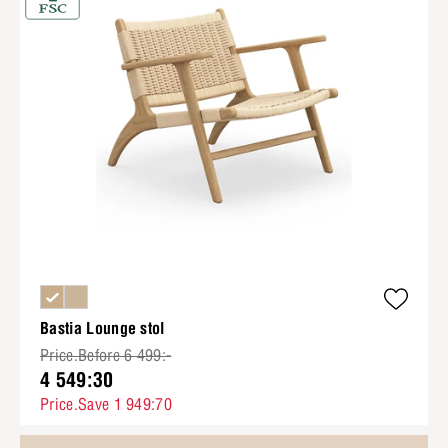
Bastia Lounge stol
Price.Before 6 499:-
4 549:30
Price.Save 1 949:70