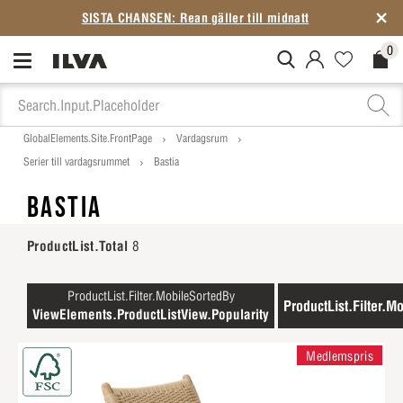
SISTA CHANSEN: Rean gäller till midnatt
0
MitIlva.Login
Favorites.N
Check
GlobalElements.Site.FrontPage
Vardagsrum
Serier till vardagsrummet
Bastia
BASTIA
ProductList.Total
8
ProductList.Filter.MobileSortedBy
ProductList.Filter.Mo
ViewElements.ProductListView.Popularity
Medlemspris