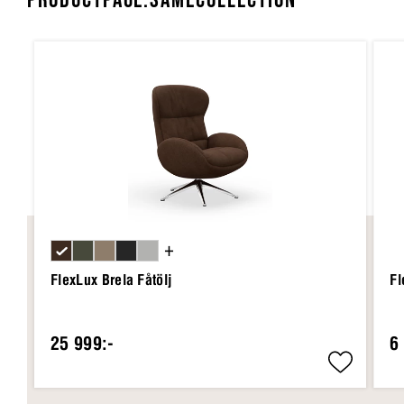
PRODUCTPAGE.SAMECOLLECTION
+
FlexLux Brela Fåtölj
Fl
25 999:-
6