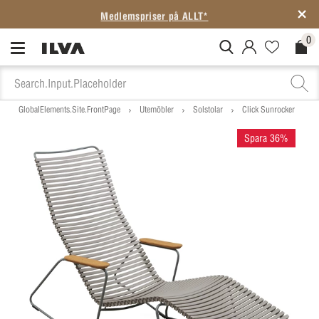
Medlemspriser på ALLT*
0
MitIlva.Login
Favorites.N
Check
GlobalElements.Site.FrontPage
Utemöbler
Solstolar
Click Sunrocker
Spara 36%