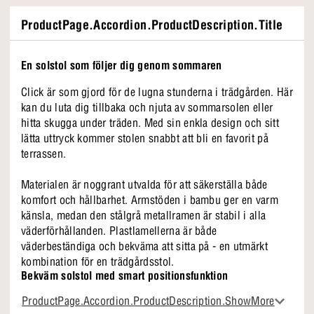
ProductPage.Accordion.ProductDescription.Title
En solstol som följer dig genom sommaren
Click är som gjord för de lugna stunderna i trädgården. Här
kan du luta dig tillbaka och njuta av sommarsolen eller
hitta skugga under träden. Med sin enkla design och sitt
lätta uttryck kommer stolen snabbt att bli en favorit på
terrassen.
Materialen är noggrant utvalda för att säkerställa både
komfort och hållbarhet. Armstöden i bambu ger en varm
känsla, medan den stålgrå metallramen är stabil i alla
väderförhållanden. Plastlamellerna är både
väderbeständiga och bekväma att sitta på - en utmärkt
kombination för en trädgårdsstol.
Bekväm solstol med smart positionsfunktion
Click i korthet
Vill du sitta bekvämt eller vill du ligga ner? Oavsett hur du
ProductPage.Accordion.ProductDescription.ShowMore
vill koppla av helt kan du göra det i den smarta Click-