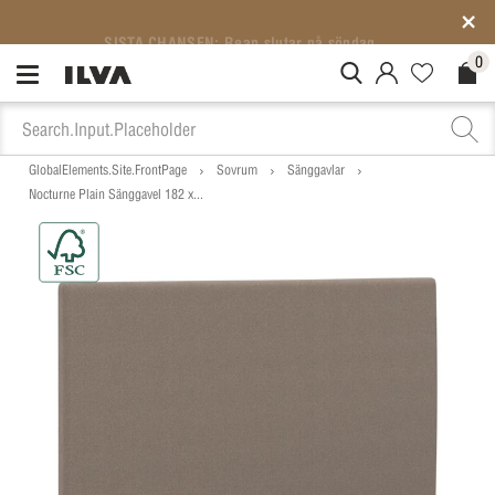
SISTA CHANSEN: Rean slutar på söndag
0
MitIlva.Login
Favorites.N
Check
GlobalElements.Site.FrontPage
Sovrum
Sänggavlar
Nocturne Plain Sänggavel 182 x...