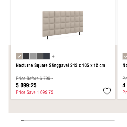
+
Nocturne Square Sänggavel 212 x 105 x 12 cm
No
Price.Before 6 799:-
Pr
5 099:25
4
Price.Save 1 699:75
Pr