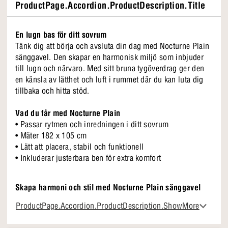
ProductPage.Accordion.ProductDescription.Title
En lugn bas för ditt sovrum
Tänk dig att börja och avsluta din dag med Nocturne Plain
sänggavel. Den skapar en harmonisk miljö som inbjuder
till lugn och närvaro. Med sitt bruna tygöverdrag ger den
en känsla av lätthet och luft i rummet där du kan luta dig
tillbaka och hitta stöd.
Vad du får med Nocturne Plain
• Passar rytmen och inredningen i ditt sovrum
• Mäter 182 x 105 cm
• Lätt att placera, stabil och funktionell
• Inkluderar justerbara ben för extra komfort
Skapa harmoni och stil med Nocturne Plain sänggavel
Är du redo att förvandla ditt sovrum? Välj en Nocturne
ProductPage.Accordion.ProductDescription.ShowMore
Plain sänggavel och se magin hända. Med färger som
brun, blå, beige och grå blir din säng utan tvekan rummets