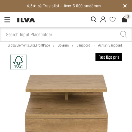
0
MitIlva.Login
Favorites.N
Check
GlobalElements.Site.FrontPage
Sovrum
Sängbord
Ashlan Sängbord
Fast lågt pris