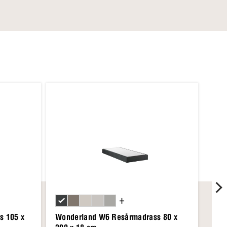
+
s 105 x
Wonderland W6 Resårmadrass 80 x
Won