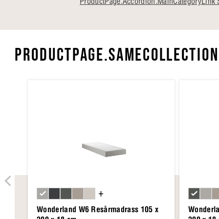
ProductPage.Accordion.MainCategoryLink S
PRODUCTPAGE.SAMECOLLECTION
+
Wonderland W6 Resårmadrass 105 x
Wonderla