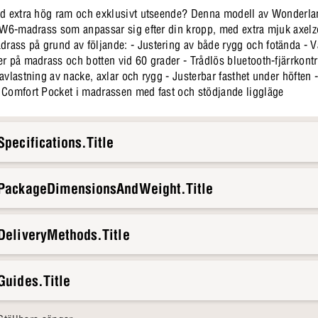
ed extra hög ram och exklusivt utseende? Denna modell av Wonderla
n W6-madrass som anpassar sig efter din kropp, med extra mjuk axelz
ass på grund av följande: - Justering av både rygg och fotända - 
er på madrass och botten vid 60 grader - Trådlös bluetooth-fjärrkont
avlastning av nacke, axlar och rygg - Justerbar fasthet under höften 
 Comfort Pocket i madrassen med fast och stödjande liggläge
pecifications.Title
.PackageDimensionsAndWeight.Title
DeliveryMethods.Title
Guides.Title