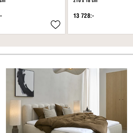
 cm
210 x 18 cm
-
13 728:-