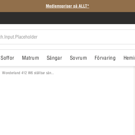
SISTA CHANSEN: Rean slutar i morgon
Soffor
Matrum
Sängar
Sovrum
Förvaring
Hemi
Wonderland 412 W6 ställbar sän...