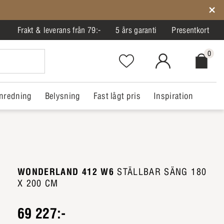
Frakt & leverans från 79:-
5 års garanti
Presentkort
0
Favorites.NavigationButton.Text
MitIlva.Login
Checkout.
nredning
Belysning
Fast lågt pris
Inspiration
WONDERLAND 412 W6
STÄLLBAR SÄNG 180
X 200 CM
69 227:-