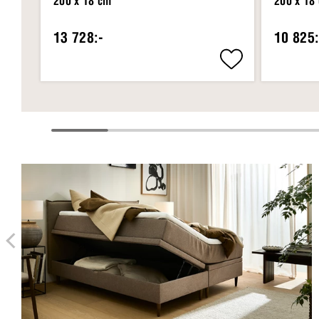
200 x 18 cm
200 x 18
13 728:-
10 825: