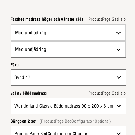
Fasthet madrass höger och vänster sida
ProductPage.GetHelp
Mediumfjädring
Mediumfjädring
Färg
Sand 17
val av bäddmadrass
ProductPage.GetHelp
Wonderland Classic Bäddmadrass 90 x 200 x 6 cm
Sängben 2 set
(ProductPage.BedConfigurator.Optional)
ProductPage.BedConfigurator.Choose