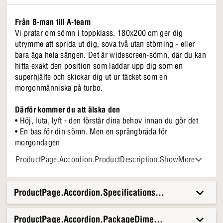
Från B-man till A-team
Vi pratar om sömn i toppklass. 180x200 cm ger dig
utrymme att sprida ut dig, sova två utan störning - eller
bara äga hela sängen. Det är widescreen-sömn, där du kan
hitta exakt den position som laddar upp dig som en
superhjälte och skickar dig ut ur täcket som en
morgonmänniska på turbo.
Därför kommer du att älska den
• Höj, luta, lyft - den förstår dina behov innan du gör det
• En bas för din sömn. Men en språngbräda för
morgondagen
• Lyfter dig högre än din första kopp kaffe
ProductPage.Accordion.ProductDescription.ShowMore
• Ben och sänggavel som tillval finns separat - så att du
kan välja exakt det utseende du vill vakna till
ProductPage.Accordion.Specifications.Title
En energiboost du kan ligga i
Under den eleganta exteriören finns 5 komfortzoner som
ProductPage.Accordion.PackageDimensionsAndWeight.T
känns som om den känner dig. Och det gör den. Med en