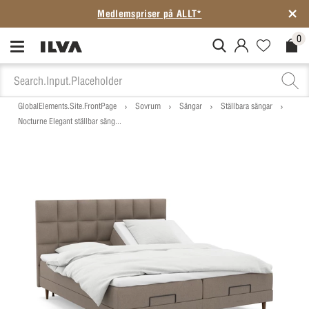
Medlemspriser på ALLT*
0
MitIlva.Login
Favorites.N
Check
GlobalElements.Site.FrontPage
Sovrum
Sängar
Ställbara sängar
Nocturne Elegant ställbar säng...