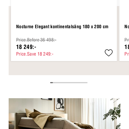
Nocturne Elegant kontinentalsäng 180 x 200 cm
No
Price.Before 36 498:-
Pr
18 249:-
1
Price.Save 18 249:-
Pr