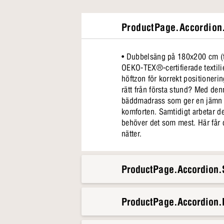
ProductPage.Accordion.
• Dubbelsäng på 180x200 cm (tv
OEKO-TEX®-certifierade textilie
höftzon för korrekt positionering av ryggraden • Ju
rätt från första stund? Med d
bäddmadrass som ger en jämn oc
komforten. Samtidigt arbetar de avancerade Comfort Zone Pocket-fjädrarna för att följa kroppens konturer och ge stöd där du
behöver det som mest. Här får 
nätter.
ProductPage.Accordion.S
ProductPage.Accordion