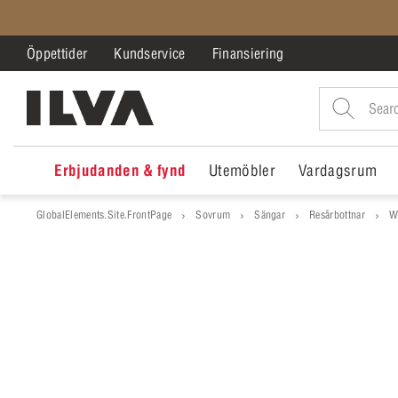
Öppettider
Kundservice
Finansiering
Erbjudanden & fynd
Utemöbler
Vardagsrum
GlobalElements.Site.FrontPage
Sovrum
Sängar
Resårbottnar
W