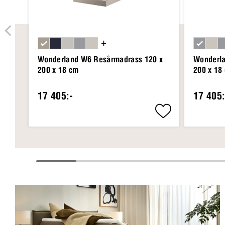
+
Wonderland W6 Resårmadrass 120 x
Wonderla
200 x 18 cm
200 x 18
17 405:-
17 405: