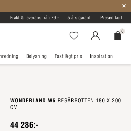
Frakt & leverans från 79:-
5 års garanti
Presentkort
0
Favorites.NavigationButton.Text
MitIlva.Login
Checkout.
nredning
Belysning
Fast lågt pris
Inspiration
WONDERLAND W6
RESÅRBOTTEN 180 X 200
CM
44 286:-