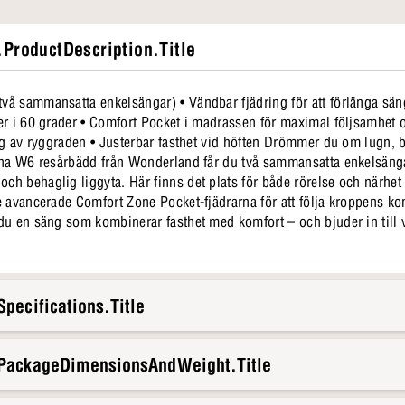
ProductDescription.Title
å sammansatta enkelsängar) • Vändbar fjädring för att förlänga säng
r i 60 grader • Comfort Pocket i madrassen för maximal följsamhet o
sterbar fasthet vid höften Drömmer du om lugn, balans och en säng som känns
enna W6 resårbädd från Wonderland får du två sammansatta enkelsä
h behaglig liggyta. Här finns det plats för både rörelse och närhe
du en säng som kombinerar fasthet med komfort – och bjuder in till v
pecifications.Title
.PackageDimensionsAndWeight.Title