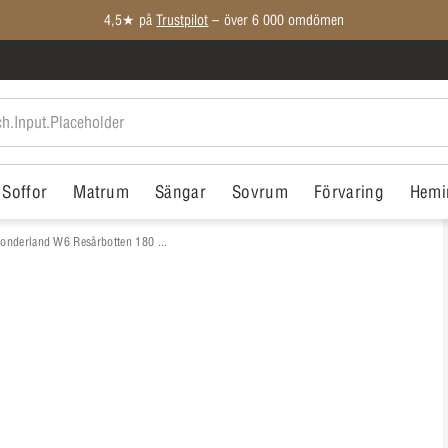
4,5★ på
Trustpilot
– över 6 000 omdömen
Soffor
Matrum
Sängar
Sovrum
Förvaring
Hemi
onderland W6 Resårbotten 180 ...