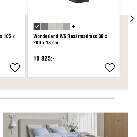
+
s 105 x
Wonderland W6 Resårmadrass 80 x
Won
200 x 18 cm
210
10 825:-
13 