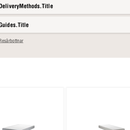
DeliveryMethods.Title
Guides.Title
Resårbottnar