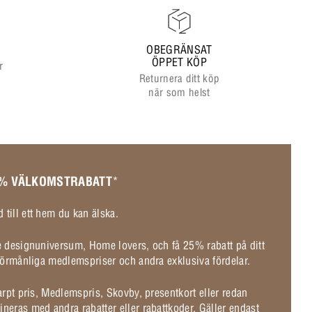
OBEGRÄNSAT
ÖPPET KÖP
r
Returnera ditt köp
när som helst
 % VÄLKOMSTRABATT
*
 till ett hem du kan älska.
de designuniversum, Home lovers, och få 25% rabatt på ditt
l förmånliga medlemspriser och andra exklusiva fördelar.
karpt pris, Medlemspris, Skovby, presentkort eller redan
ineras med andra rabatter eller rabattkoder. Gäller endast