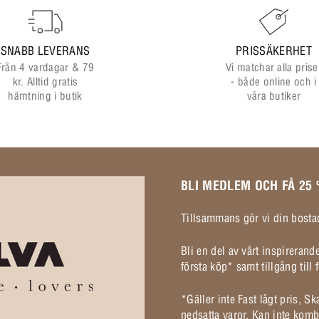
SNABB LEVERANS
PRISSÄKERHET
Från 4 vardagar & 79
Vi matchar alla prise
kr. Alltid gratis
- både online och i
hämtning i butik
våra butiker
BLI MEDLEM OCH FÅ 25
Tillsammans gör vi din bostad
Bli en del av vårt inspireran
första köp* samt tillgång til
*Gäller inte Fast lågt pris, S
nedsatta varor. Kan inte komb