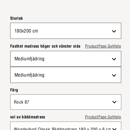
Storlek
180x200 cm
Fasthet madrass höger och vänster sida
ProductPage.GetHelp
Mediumfjädring
Mediumfjädring
Färg
Rock 87
val av bäddmadrass
ProductPage.GetHelp
Wonderland Classic Bäddmadrass 180 x 200 x 6 cm