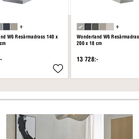
+
+
nd W6 Resårmadrass 140 x
Wonderland W6 Resårmadras
 cm
200 x 18 cm
-
13 728:-