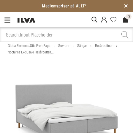
Medlemspriser på ALLT*
0
MitIlva.Login
Favorites.N
Check
GlobalElements.Site.FrontPage
Sovrum
Sängar
Resårbottnar
Nocturne Exclusive Resårbotten...