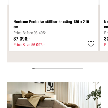
Nocturne Exclusive ställbar boxsäng 180 x 210
No
cm
c
Price.Before 93 495:-
Pr
37 398:-
3
Price.Save 56 097:-
Pr