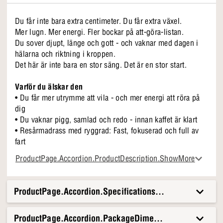
Du får inte bara extra centimeter. Du får extra växel.
Mer lugn. Mer energi. Fler bockar på att-göra-listan.
Du sover djupt, länge och gott - och vaknar med dagen i
hälarna och riktning i kroppen.
Det här är inte bara en stor säng. Det är en stor start.
Varför du älskar den
• Du får mer utrymme att vila - och mer energi att röra på
dig
• Du vaknar pigg, samlad och redo - innan kaffet är klart
• Resårmadrass med ryggrad: Fast, fokuserad och full av
fart
Ben och sänggavel som tillval köps separat - så att du kan
ProductPage.Accordion.ProductDescription.ShowMore
välja exakt det utseende du vill vakna upp till.
Lyx i lager
ProductPage.Accordion.Specifications.Title
Inuti hittar du alla de bra sakerna: madrasskonstruktion i 2
lager med Hyper Soft-skum och 7 komfortzoner som stöder
ProductPage.Accordion.PackageDimensionsAndWeight.T
dig exakt där du behöver det. Du får en toppmadrass med