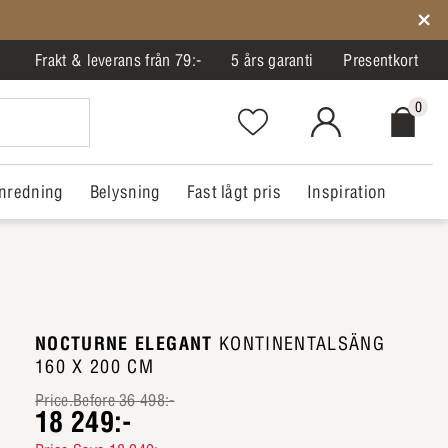
Frakt & leverans från 79:-
5 års garanti
Presentkort
0
Favorites.NavigationButton.Text
MitIlva.Login
Checkout.
nredning
Belysning
Fast lågt pris
Inspiration
NOCTURNE ELEGANT
KONTINENTALSÄNG
160 X 200 CM
Price.Before 36 498:-
18 249:-