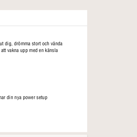
ut dig, drömma stort och vända
 att vakna upp med en känsla
char din nya power setup
ar som dig själv - och vaknar