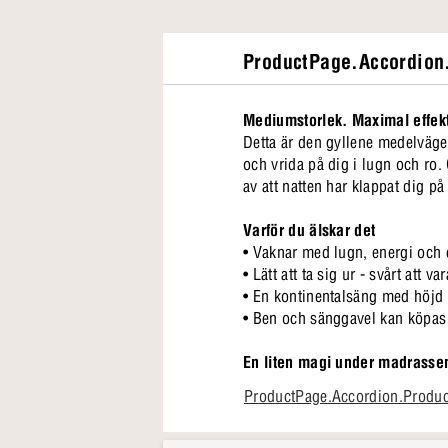
ProductPage.Accordion.
Mediumstorlek. Maximal effek
Detta är den gyllene medelväg
och vrida på dig i lugn och r
av att natten har klappat dig p
Varför du älskar det
• Vaknar med lugn, energi och
• Lätt att ta sig ur - svårt att va
• En kontinentalsäng med höjd
• Ben och sänggavel kan köpas 
En liten magi under madrasse
Det är något med hur den stöde
ProductPage.Accordion.Produ
som din bästa version. Det är i