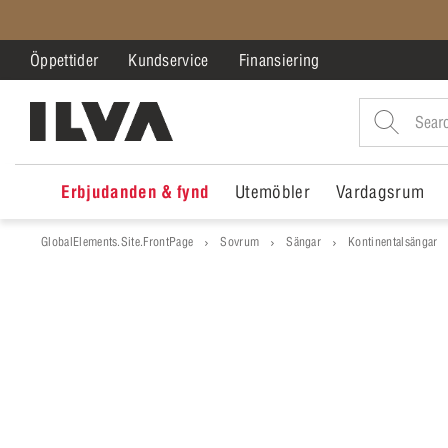
Öppettider
Kundservice
Finansiering
Erbjudanden & fynd
Utemöbler
Vardagsrum
GlobalElements.Site.FrontPage
Sovrum
Sängar
Kontinentalsängar