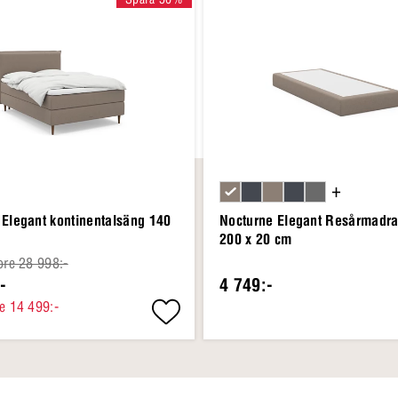
+
 Elegant kontinentalsäng 140
Nocturne Elegant Resårmadra
200 x 20 cm
ore 28 998:-
-
4 749:-
e 14 499:-