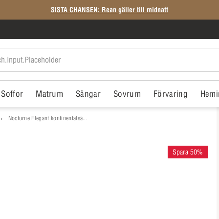
SISTA CHANSEN: Rean gäller till midnatt
Soffor
Matrum
Sängar
Sovrum
Förvaring
Hemi
Nocturne Elegant kontinentalsä...
Spara 50%