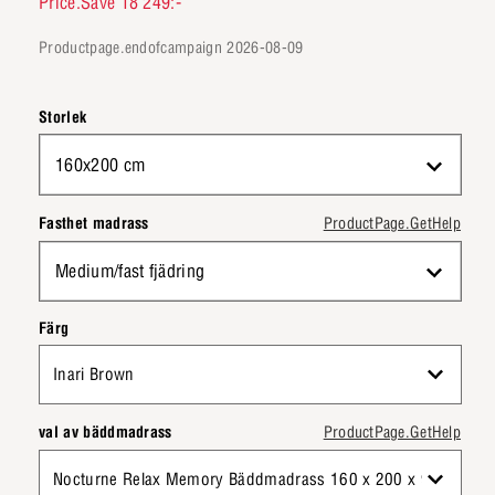
Price.Save 18 249:-
productpage.endofcampaign 2026-08-09
Storlek
160x200 cm
Fasthet madrass
ProductPage.GetHelp
Medium/fast fjädring
Färg
Inari Brown
val av bäddmadrass
ProductPage.GetHelp
Nocturne Relax Memory Bäddmadrass 160 x 200 x 9 cm