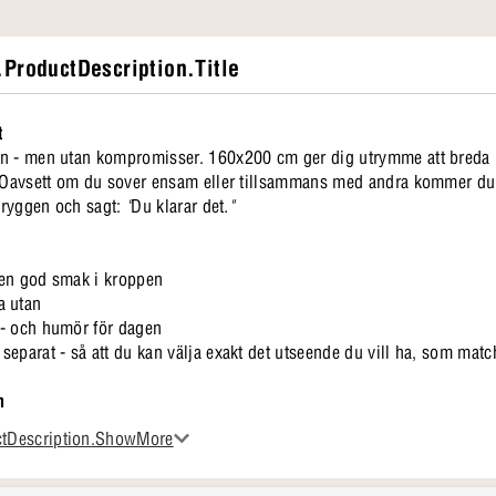
ProductDescription.Title
t
en - men utan kompromisser. 160x200 cm ger dig utrymme att breda 
o. Oavsett om du sover ensam eller tillsammans med andra kommer du
å ryggen och sagt:
"
Du klarar det
."
 en god smak i kroppen
ra utan
 - och humör för dagen
separat - så att du kan välja exakt det utseende du vill ha, som mat
n
r dig. Som om lagren vet vad du behöver innan du gör det. Du somn
ctDescription.ShowMore
nte magi. Det känns bara så.