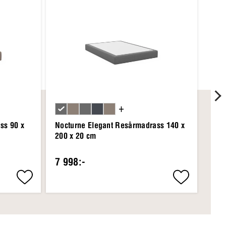
+
ss 90 x
Nocturne Elegant Resårmadrass 140 x
Noct
200 x 20 cm
200
7 998:-
21 