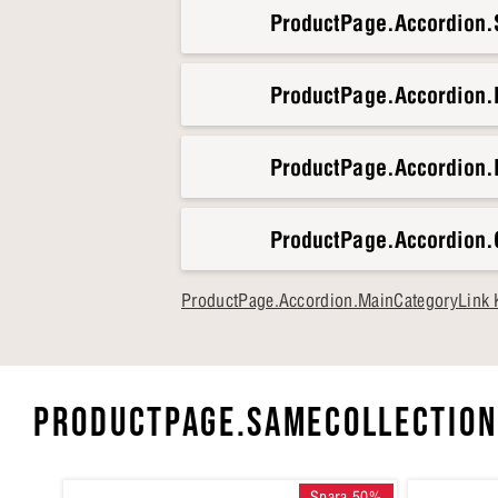
ProductPage.Accordion.S
Mer sömn och mer energi?
Se 
ProductPage.Accordion
ProductPage.Accordion.
ProductPage.Accordion.
ProductPage.Accordion.MainCategoryLink 
PRODUCTPAGE.SAMECOLLECTION
Spara 50%