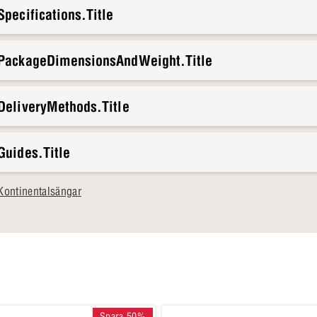
pecifications.Title
hela Elegant-sortimentet.
.PackageDimensionsAndWeight.Title
DeliveryMethods.Title
Guides.Title
Kontinentalsängar
Spara 50%