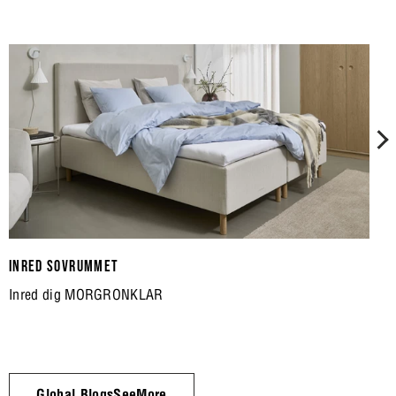
INRED SOVRUMMET
Inred dig MORGRONKLAR
Global.BlogsSeeMore