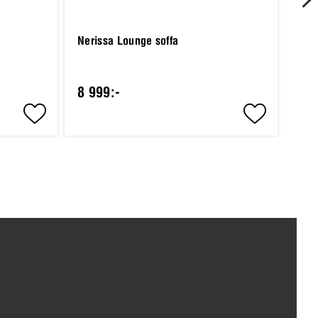
Nerissa Lounge soffa
yar
Pri
8 999:-
5 9