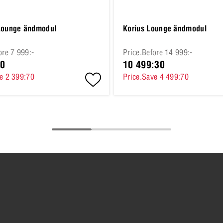
Lounge ändmodul
Korius Lounge ändmodul
ore 7 999:-
Price.Before 14 999:-
30
10 499:30
e 2 399:70
Price.Save 4 499:70