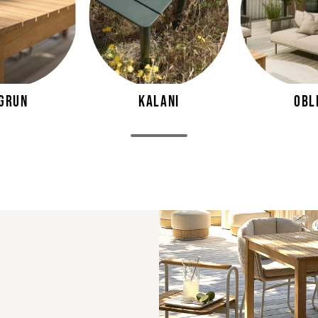
igrun
Kalani
Obl