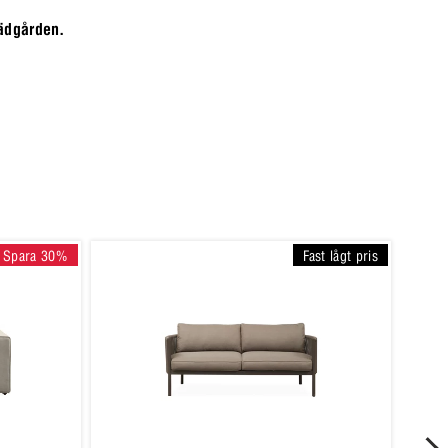
trädgården.
Spara 30%
Fast lågt pris