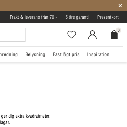
Frakt & leverans från 79:-
5 års garanti
Presentkort
0
Favorites.NavigationButton.Text
MitIlva.Login
Checkout.
nredning
Belysning
Fast lågt pris
Inspiration
er dig extra kvadratmeter.
dagar.