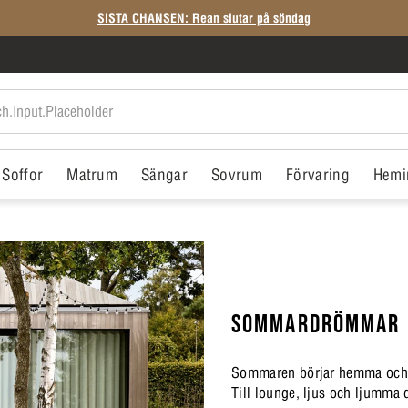
SISTA CHANSEN: Rean slutar på söndag
Soffor
Matrum
Sängar
Sovrum
Förvaring
Hemi
SOMMARDRÖMMAR
Sommaren börjar hemma och g
Till lounge, ljus och ljumma 