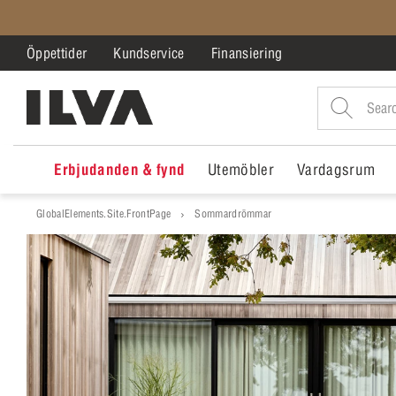
Öppettider
Kundservice
Finansiering
Erbjudanden & fynd
Utemöbler
Vardagsrum
GlobalElements.Site.FrontPage
Sommardrömmar