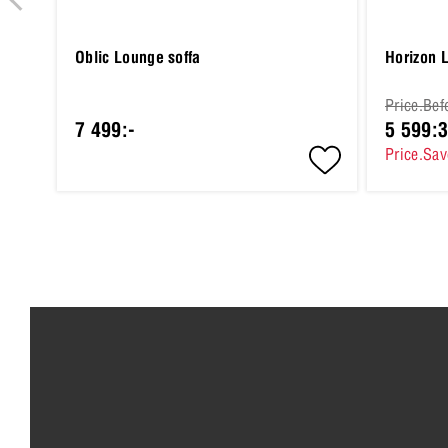
Oblic Lounge soffa
Horizon 
Price.Bef
7 499:-
5 599:
Price.Sav