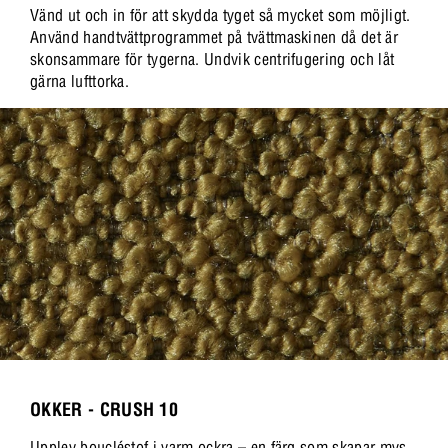
Vänd ut och in för att skydda tyget så mycket som möjligt.
Använd handtvättprogrammet på tvättmaskinen då det är
skonsammare för tygerna. Undvik centrifugering och låt
gärna lufttorka.
OKKER - CRUSH 10
Upplev boucléstof i varm ockra – en färg som skapar mys