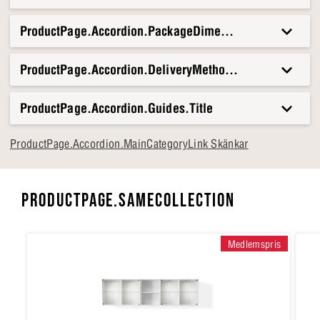
ProductPage.Accordion.PackageDimensionsAndWeight.T
ProductPage.Accordion.DeliveryMethods.Title
ProductPage.Accordion.Guides.Title
ProductPage.Accordion.MainCategoryLink Skänkar
PRODUCTPAGE.SAMECOLLECTION
Medlemspris