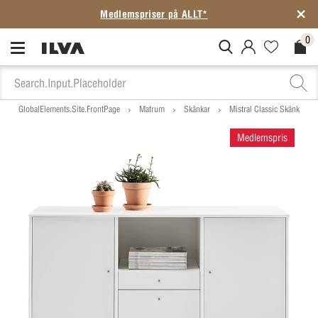
Medlemspriser på ALLT*
0
MitIlva.Login
Favorites.N
Check
GlobalElements.Site.FrontPage
Matrum
Skänkar
Mistral Classic Skänk
Medlemspris