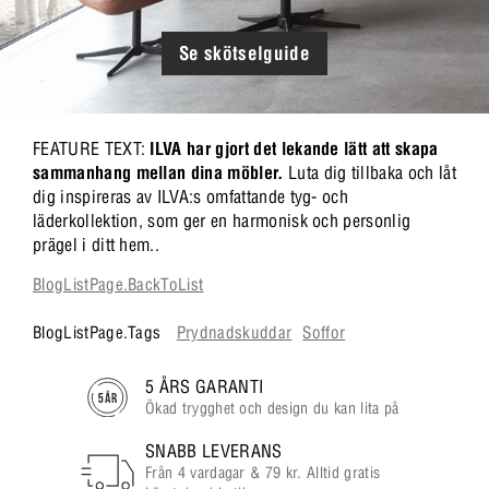
Se skötselguide
FEATURE TEXT:
ILVA har gjort det lekande lätt att skapa
sammanhang mellan dina möbler.
Luta dig tillbaka och låt
dig inspireras av ILVA:s omfattande tyg- och
läderkollektion, som ger en harmonisk och personlig
prägel i ditt hem..
BlogListPage.BackToList
BlogListPage.Tags
Prydnadskuddar
Soffor
5 ÅRS GARANTI
Ökad trygghet och design du kan lita på
SNABB LEVERANS
Från 4 vardagar & 79 kr. Alltid gratis