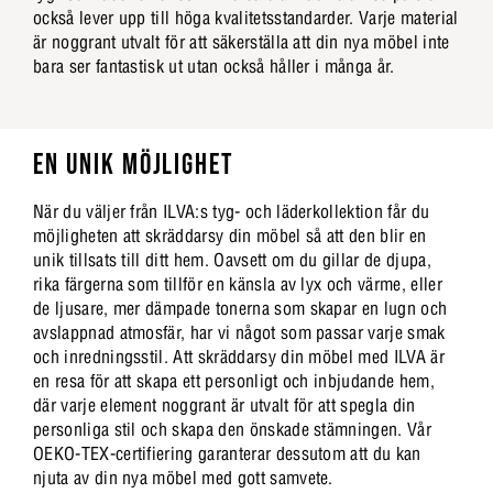
också lever upp till höga kvalitetsstandarder. Varje material
är noggrant utvalt för att säkerställa att din nya möbel inte
bara ser fantastisk ut utan också håller i många år.
EN UNIK MÖJLIGHET
När du väljer från ILVA:s tyg- och läderkollektion får du
möjligheten att skräddarsy din möbel så att den blir en
unik tillsats till ditt hem. Oavsett om du gillar de djupa,
rika färgerna som tillför en känsla av lyx och värme, eller
de ljusare, mer dämpade tonerna som skapar en lugn och
avslappnad atmosfär, har vi något som passar varje smak
och inredningsstil. Att skräddarsy din möbel med ILVA är
en resa för att skapa ett personligt och inbjudande hem,
där varje element noggrant är utvalt för att spegla din
personliga stil och skapa den önskade stämningen. Vår
OEKO-TEX-certifiering garanterar dessutom att du kan
njuta av din nya möbel med gott samvete.