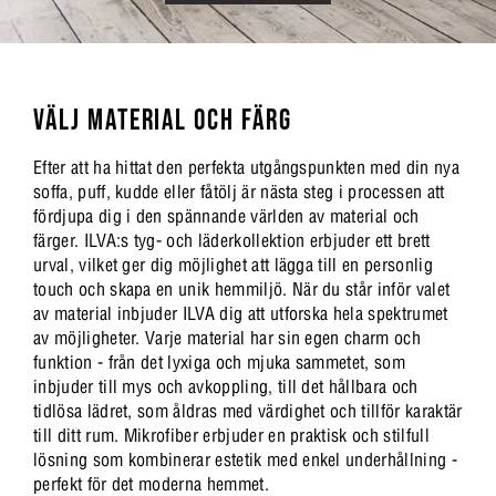
VÄLJ MATERIAL OCH FÄRG
Efter att ha hittat den perfekta utgångspunkten med din nya
soffa, puff, kudde eller fåtölj är nästa steg i processen att
fördjupa dig i den spännande världen av material och
färger. ILVA:s tyg- och läderkollektion erbjuder ett brett
urval, vilket ger dig möjlighet att lägga till en personlig
touch och skapa en unik hemmiljö. När du står inför valet
av material inbjuder ILVA dig att utforska hela spektrumet
av möjligheter. Varje material har sin egen charm och
funktion - från det lyxiga och mjuka sammetet, som
inbjuder till mys och avkoppling, till det hållbara och
tidlösa lädret, som åldras med värdighet och tillför karaktär
till ditt rum. Mikrofiber erbjuder en praktisk och stilfull
lösning som kombinerar estetik med enkel underhållning -
perfekt för det moderna hemmet.