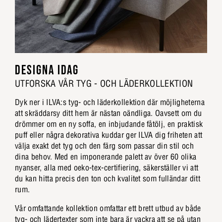
DESIGNA IDAG
UTFORSKA VÅR TYG - OCH LÄDERKOLLEKTION
Dyk ner i ILVA:s tyg- och läderkollektion där möjligheterna
att skräddarsy ditt hem är nästan oändliga. Oavsett om du
drömmer om en ny soffa, en inbjudande fåtölj, en praktisk
puff eller några dekorativa kuddar ger ILVA dig friheten att
välja exakt det tyg och den färg som passar din stil och
dina behov. Med en imponerande palett av över 60 olika
nyanser, alla med oeko-tex-certifiering, säkerställer vi att
du kan hitta precis den ton och kvalitet som fulländar ditt
rum.
Vår omfattande kollektion omfattar ett brett utbud av både
tyg- och lädertexter som inte bara är vackra att se på utan