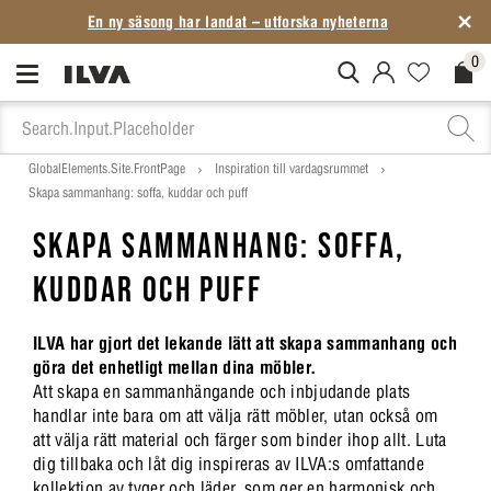
En ny säsong har landat – utforska nyheterna
0
MitIlva.Login
Favorites.N
Check
GlobalElements.Site.FrontPage
Inspiration till vardagsrummet
Skapa sammanhang: soffa, kuddar och puff
SKAPA SAMMANHANG: SOFFA,
KUDDAR OCH PUFF
ILVA har gjort det lekande lätt att skapa sammanhang och
göra det enhetligt mellan dina möbler.
Att skapa en sammanhängande och inbjudande plats
handlar inte bara om att välja rätt möbler, utan också om
att välja rätt material och färger som binder ihop allt. Luta
dig tillbaka och låt dig inspireras av ILVA:s omfattande
kollektion av tyger och läder, som ger en harmonisk och