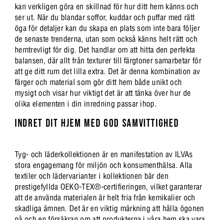
kan verkligen göra en skillnad för hur ditt hem känns och
ser ut. När du blandar soffor, kuddar och puffar med rätt
öga för detaljer kan du skapa en plats som inte bara följer
de senaste trenderna, utan som också känns helt rätt och
hemtrevligt för dig. Det handlar om att hitta den perfekta
balansen, där allt från texturer till färgtoner samarbetar för
att ge ditt rum det lilla extra. Det är denna kombination av
färger och material som gör ditt hem både unikt och
mysigt och visar hur viktigt det är att tänka över hur de
olika elementen i din inredning passar ihop.
INDRET DIT HJEM MED GOD SAMVITTIGHED
Tyg- och läderkollektionen är en manifestation av ILVAs
stora engagemang för miljön och konsumenthälsa. Alla
textiler och lädervarianter i kollektionen bär den
prestigefyllda OEKO-TEX®-certifieringen, vilket garanterar
att de använda materialen är helt fria från kemikalier och
skadliga ämnen. Det är en viktig märkning att hålla ögonen
på och en försäkran om att produkterna i våra hem ska vara