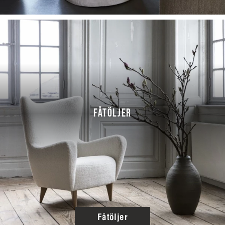
FÅTÖLJER
Fåtöljer