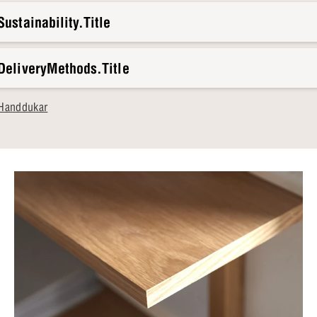
ustainability.Title
DeliveryMethods.Title
 Handdukar