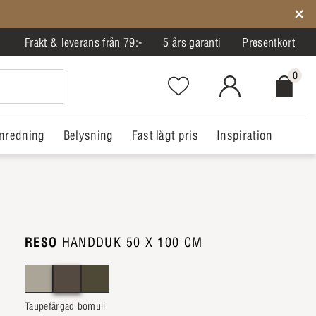
Frakt & leverans från 79:-
5 års garanti
Presentkort
0
Favorites.NavigationButton.Text
MitIlva.Login
Checkout.
nredning
Belysning
Fast lågt pris
Inspiration
RESO
HANDDUK 50 X 100 CM
Taupefärgad bomull