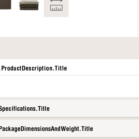
ProductDescription.Title
pecifications.Title
.PackageDimensionsAndWeight.Title