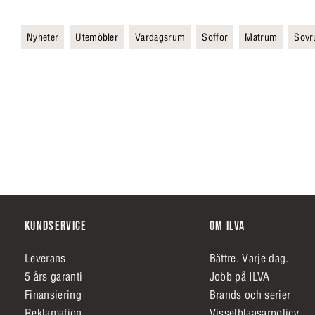
Nyheter
Utemöbler
Vardagsrum
Soffor
Matrum
Sov
KUNDSERVICE
OM ILVA
Leverans
Bättre. Varje dag.
5 års garanti
Jobb på ILVA
Finansiering
Brands och serier
Reklamation
Visselblaasarpolicy