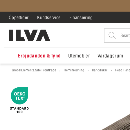
Öppettider
Kundservice
Finansiering
Erbjudanden & fynd
Utemöbler
Vardagsrum
GlobalElements.Site.FrontPage
Heminredning
Handdukar
Reso Hand