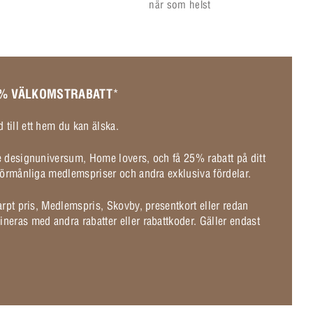
när som helst
 % VÄLKOMSTRABATT
*
 till ett hem du kan älska.
de designuniversum, Home lovers, och få 25% rabatt på ditt
l förmånliga medlemspriser och andra exklusiva fördelar.
karpt pris, Medlemspris, Skovby, presentkort eller redan
ineras med andra rabatter eller rabattkoder. Gäller endast