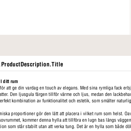
ProductDescription.Title
l ditt rum
 för att ge din vardag en touch av elegans. Med sina rymliga fack erb
tter. Den ljusgula färgen tillför värme och ljus, medan den lackbehan
rfekt kombination av funktionalitet och estetik, som smälter naturligt
ska proportioner gör den lätt att placera i vilket rum som helst. Oa
sovrummet, kommer denna hylla att tillföra en lugn bas längs väggen
tion som står stabilt utan att verka tung. Det är en hylla som både dö