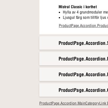
Mistral Classic i korthet
Hylla av 4 grundmoduler med
Ljusgul färg som tillför ljus
Robust konstruktion i spåns
ProductPage.Accordion.Produ
Slitstark, lackbehandlad yta
Mistral Classic hyllan blir sna
ProductPage.Accordion.S
organisera dina böcker, visa u
varje dag och blir en naturlig 
ProductPage.Accordion
ProductPage.Accordion.
ProductPage.Accordion.
ProductPage.Accordion.MainCategoryLink 