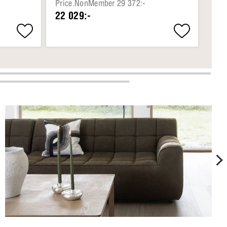
Price.NonMember 29 372:-
Pri
22 029:-
21 