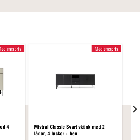
Medlemspris
Medlemspris
med 4
Mistral Classic Svart skänk med 2
Mist
lådor, 4 luckor + ben