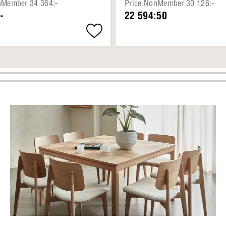
nMember 34 364:-
Price.NonMember 30 126:-
-
22 594:50