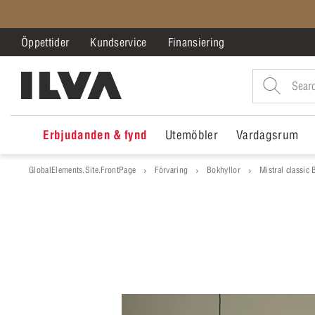
Öppettider
Kundservice
Finansiering
Erbjudanden & fynd
Utemöbler
Vardagsrum
GlobalElements.Site.FrontPage
Förvaring
Bokhyllor
Mistral classic 