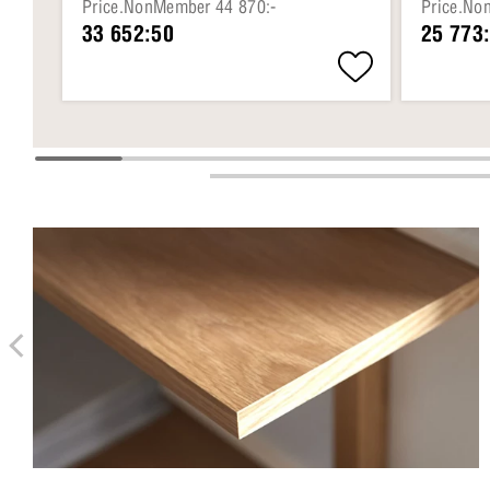
Price.NonMember 44 870:-
Price.No
33 652:50
25 773: