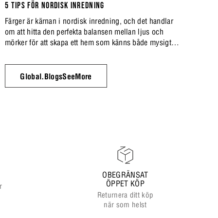
5 TIPS FÖR NORDISK INREDNING
Färger är kärnan i nordisk inredning, och det handlar
om att hitta den perfekta balansen mellan ljus och
mörker för att skapa ett hem som känns både mysigt
och stilfullt. En av de mest spännande trenderna just nu
är att leka med kontraster i både färger och material,
samtidigt som man håller fast vid de klassiska neutrala
Global.BlogsSeeMore
tonerna.
OBEGRÄNSAT
ÖPPET KÖP
r
Returnera ditt köp
när som helst