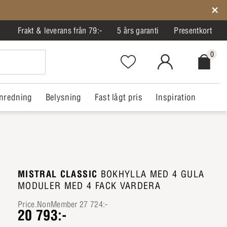
Frakt & leverans från 79:-
5 års garanti
Presentkort
0
Favorites.NavigationButton.Text
MitIlva.Login
Checkout.
nredning
Belysning
Fast lågt pris
Inspiration
MISTRAL CLASSIC
BOKHYLLA MED 4 GULA
MODULER MED 4 FACK VARDERA
Price.NonMember 27 724:-
20 793:-