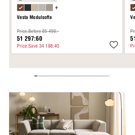
+
Vesta Modulsoffa
Ve
Price.Before 85 496:-
Pr
51 297:60
5
Price.Save 34 198:40
Pr