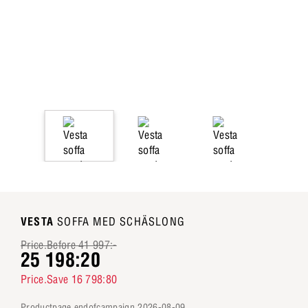
VESTA
SOFFA MED SCHÄSLONG
Price.Before 41 997:-
25 198:20
Price.Save 16 798:80
productpage.endofcampaign 2026-08-09