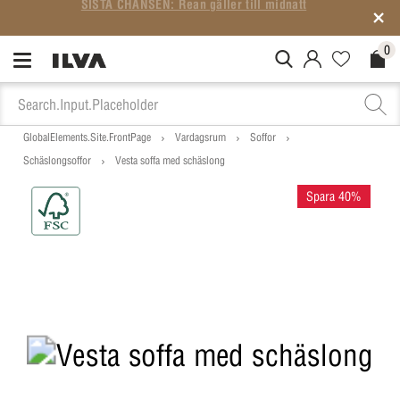
4,5★ på
Trustpilot
– över 6 000 omdömen
0
MitIlva.Login
Favorites.N
Check
GlobalElements.Site.FrontPage
Vardagsrum
Soffor
Schäslongsoffor
Vesta soffa med schäslong
Spara 40%