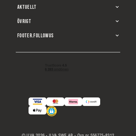
AKTUELLT
ÖVRIGT
FOOTER.FOLLOWUS
© ILVA 2026 - ILVA SWE AB - Org.nr 556775-8312