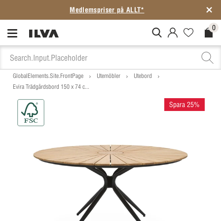
Medlemspriser på ALLT*
0
MitIlva.Login
Favorites.N
Check
GlobalElements.Site.FrontPage
Utemöbler
Utebord
Evira Trädgårdsbord 150 x 74 c...
Spara 25%