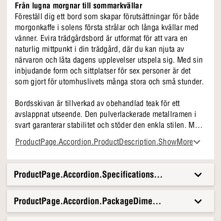
Från lugna morgnar till sommarkvällar
Föreställ dig ett bord som skapar förutsättningar för både
morgonkaffe i solens första strålar och långa kvällar med
vänner. Evira trädgårdsbord är utformat för att vara en
naturlig mittpunkt i din trädgård, där du kan njuta av
närvaron och låta dagens upplevelser utspela sig. Med sin
inbjudande form och sittplatser för sex personer är det
som gjort för utomhuslivets många stora och små stunder.
Bordsskivan är tillverkad av obehandlad teak för ett
avslappnat utseende. Den pulverlackerade metallramen i
svart garanterar stabilitet och stöder den enkla stilen. Med
en höjd på 74 cm och en diameter på 150 cm är Evira både
ProductPage.Accordion.ProductDescription.ShowMore
rymlig och lätt att placera i olika utomhusmiljöer.
Varför vi väljer Evira
ProductPage.Accordion.Specifications.Title
● Teakträ med en naturlig skönhet
● Obehandlad yta som patinerar vackert
ProductPage.Accordion.PackageDimensionsAndWeight.T
● Stabil metallram i svart
● Sittplatser för sex personer