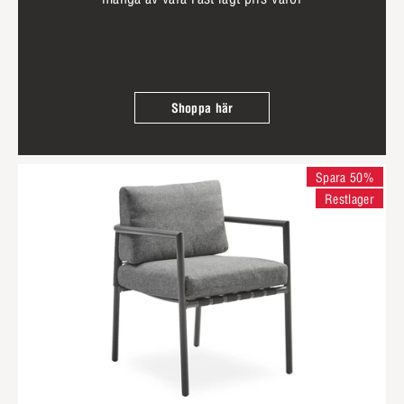
Shoppa här
Spara 50%
Restlager