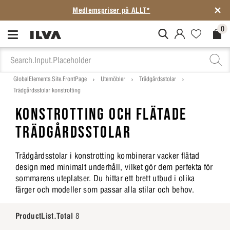
Medlemspriser på ALLT*
0
MitIlva.Login
Favorites.N
Check
GlobalElements.Site.FrontPage
Utemöbler
Trädgårdsstolar
Trädgårdsstolar konstrotting
KONSTROTTING OCH FLÄTADE
TRÄDGÅRDSSTOLAR
Trädgårdsstolar i konstrotting kombinerar vacker flätad
design med minimalt underhåll, vilket gör dem perfekta för
sommarens uteplatser. Du hittar ett brett utbud i olika
färger och modeller som passar alla stilar och behov.
ProductList.Total
8