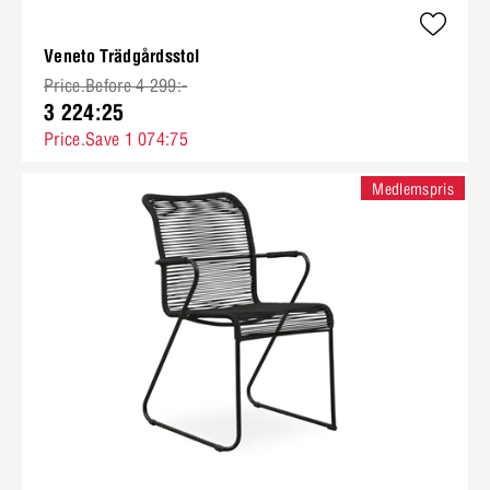
Veneto Trädgårdsstol
Price.Before 4 299:-
3 224:25
Price.Save 1 074:75
Medlemspris