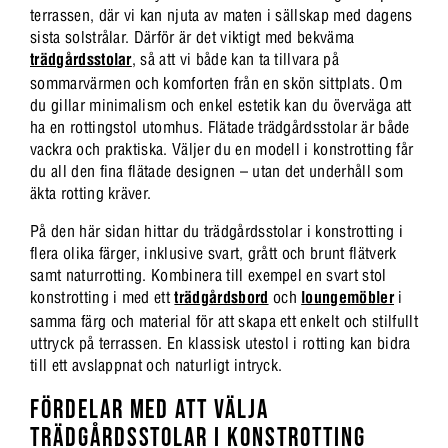
terrassen, där vi kan njuta av maten i sällskap med dagens
sista solstrålar. Därför är det viktigt med bekväma
trädgårdsstolar
, så att vi både kan ta tillvara på
sommarvärmen och komforten från en skön sittplats. Om
du gillar minimalism och enkel estetik kan du överväga att
ha en rottingstol utomhus. Flätade trädgårdsstolar är både
vackra och praktiska. Väljer du en modell i konstrotting får
du all den fina flätade designen – utan det underhåll som
äkta rotting kräver.
På den här sidan hittar du trädgårdsstolar i konstrotting i
flera olika färger, inklusive svart, grått och brunt flätverk
samt naturrotting. Kombinera till exempel en svart stol
konstrotting i med ett
trädgårdsbord
och
loungemöbler
i
samma färg och material för att skapa ett enkelt och stilfullt
uttryck på terrassen. En klassisk utestol i rotting kan bidra
till ett avslappnat och naturligt intryck.
FÖRDELAR MED ATT VÄLJA
TRÄDGÅRDSSTOLAR I KONSTROTTING