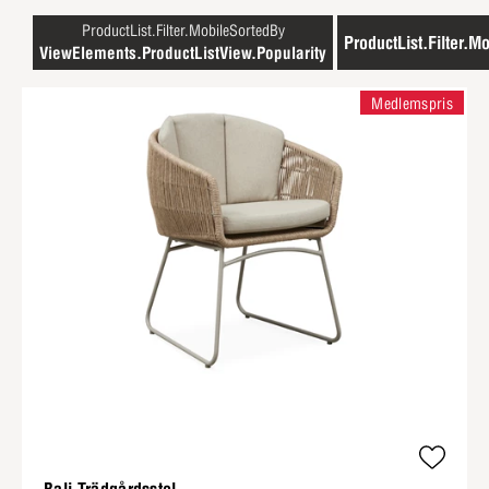
ProductList.Filter.MobileSortedBy
ProductList.Filter.Mo
ViewElements.ProductListView.Popularity
Medlemspris