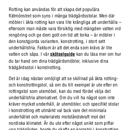
Rotting kan användas för att skapa det populära
flätmönstret som syns i många trädgårdsstolar. Men där
möbler i äkta rotting kan vara lite krångliga att underhålla –
eftersom man måste vara försiktig med mängden vatten vid
rengöring och ge dem gott om tid att torka – är möbler i
den konstgjorda varianten, konstrotting, i stort sett
underhållsfria. Faktum är att det enda som krävs är lite
vatten och såpa. I vår
skötselguide
kan du läsa mer om hur
du tar hand om dina trädgårdsmöbler, inklusive dina
trädgårdsstol i konstrotting.
Det är idag nästan omöjligt att se skillnad på äkta rotting-
och konstrottingstol, så om du till exempel är ute efter en
rottingstol som utemöbel, kan du med fördel välja det
underhållsfria alternativet. Om du vill ha något som inte
kräver mycket underhåll, är utemöbler, och specifikt stolar
i konstrotting ett utmärkt val tack vare det minimala
underhållet och materialets motståndskraft mot det
nordiska klimatet. Är du ute efter något unikt som piffar
upp trädgården, borde du skaffa en korgstol i konstrotting.