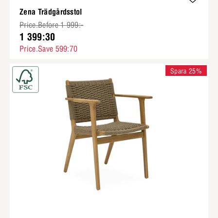
Zena Trädgårdsstol
Price.Before 1 999:-
1 399:30
Price.Save 599:70
Spara 25%