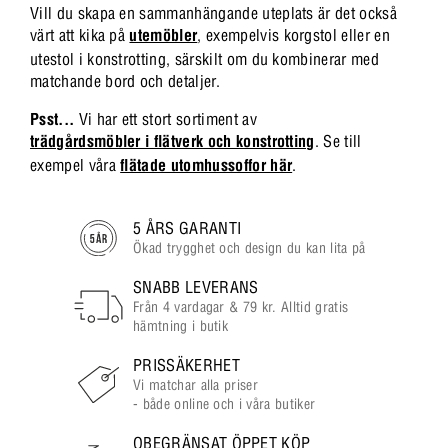
Vill du skapa en sammanhängande uteplats är det också
värt att kika på
utemöbler
, exempelvis korgstol eller en
utestol i konstrotting, särskilt om du kombinerar med
matchande bord och detaljer.
Psst...
Vi har ett stort sortiment av
trädgårdsmöbler i flätverk och konstrotting
. Se till
exempel våra
flätade utomhussoffor här
.
5 ÅRS GARANTI
Ökad trygghet och design du kan lita på
SNABB LEVERANS
Från 4 vardagar & 79 kr. Alltid gratis
hämtning i butik
PRISSÄKERHET
Vi matchar alla priser
- både online och i våra butiker
OBEGRÄNSAT ÖPPET KÖP