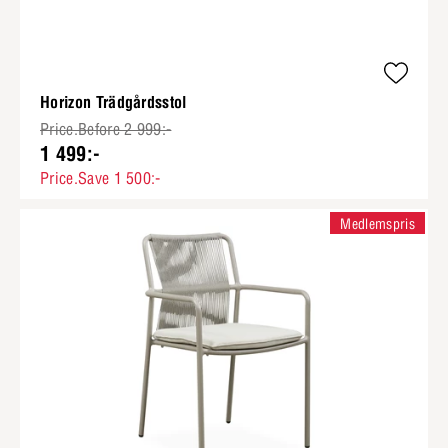
Horizon Trädgårdsstol
Price.Before 2 999:-
1 499:-
Price.Save 1 500:-
Medlemspris