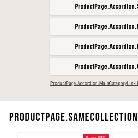
ProductPage.Accordion.S
Allt som gör dig MorgonKlar
Fördelat över 180x200 cm får d
att sängen känns fräsch natt eft
ProductPage.Accordion
Klar för en värld av energi?
Se
ProductPage.Accordion.
ProductPage.Accordion.
ProductPage.Accordion.MainCategoryLink 
PRODUCTPAGE.SAMECOLLECTION
Spara 60%