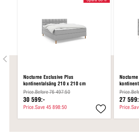
Nocturne Exclusive Plus
Nocturne
kontinentalsäng 210 x 210 cm
kontinen
Price.Before 76 497:50
Price.Bef
30 599:-
27 599:
Price.Save 45 898:50
Price.Sa