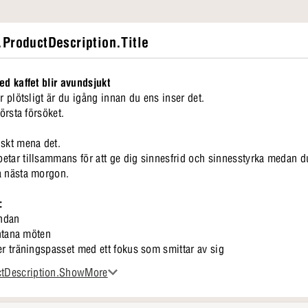
ProductDescription.Title
ed kaffet blir avundsjukt
r plötsligt är du igång innan du ens inser det.
första försöket.
iskt mena det.
etar tillsammans för att ge dig sinnesfrid och sinnesstyrka medan du
a nästa morgon.
:
andan
ontana möten
er träningspasset med ett fokus som smittar av sig
r för att njuta av kvällen
ctDescription.ShowMore
tillval) köps separat - så att du kan välja exakt det utseende du vill