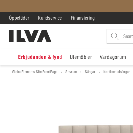
Öppettider
Kundservice
Finansiering
Erbjudanden & fynd
Utemöbler
Vardagsrum
GlobalElements.Site.FrontPage
Sovrum
Sängar
Kontinentalsängar