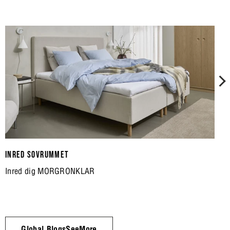
INRED SOVRUMMET
Inred dig MORGRONKLAR
Global.BlogsSeeMore