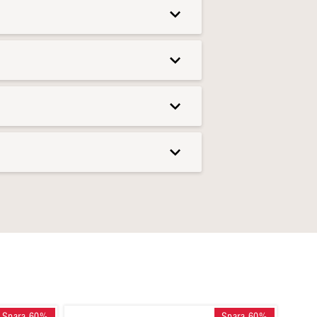
en kan slängas i tvätten, så
ni är en match.
Spara 60%
Spara 60%