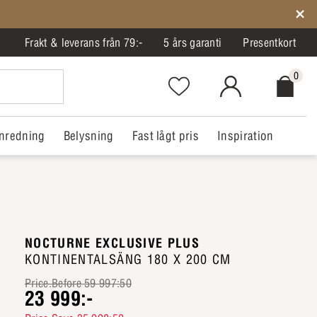
Frakt & leverans från 79:-
5 års garanti
Presentkort
0
Favorites.NavigationButton.Text
MitIlva.Login
Checkout.
nredning
Belysning
Fast lågt pris
Inspiration
NOCTURNE EXCLUSIVE PLUS
KONTINENTALSÄNG 180 X 200 CM
Price.Before 59 997:50
23 999:-