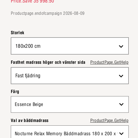
Price.Save 35 998:50
productpage.endofcampaign 2026-08-09
Storlek
180x200 cm
Fasthet madrass höger och vänster sida
ProductPage.GetHelp
Fast fjädring
Färg
Essence Beige
Val av bäddmadrass
ProductPage.GetHelp
Nocturne Relax Memory Bäddmadrass 180 x 200 x 9 cm