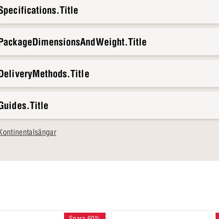
pecifications.Title
u 7 komfortzoner som gör jobbet åt dig medan du sover. Bäddmadrass
er natt. Och oroa dig inte - du har 90 nätter på dig att ta reda på om 
.PackageDimensionsAndWeight.Title
 hela Exclusive-sortimentet
.
DeliveryMethods.Title
Guides.Title
Kontinentalsängar
Spara 60%