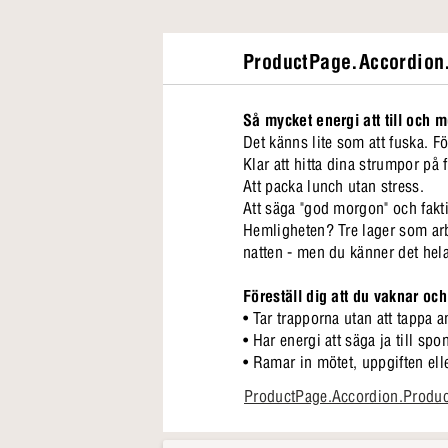
ProductPage.Accordion.
Så mycket energi att till och m
Det känns lite som att fuska. Fö
Klar att hitta dina strumpor på 
Att packa lunch utan stress.
Att säga "god morgon" och fakt
Hemligheten? Tre lager som arb
natten - men du känner det hel
Föreställ dig att du vaknar och
• Tar trapporna utan att tappa 
• Har energi att säga ja till sp
• Ramar in mötet, uppgiften ell
• Och fortfarande har energi kva
ProductPage.Accordion.Produ
Sängben, stödben och sänggavel (