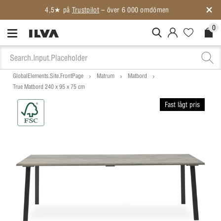
4,5★ på
Trustpilot
– över 6 000 omdömen
0
MitIlva.Login
Favorites.N
Check
GlobalElements.Site.FrontPage
Matrum
Matbord
True Matbord 240 x 95 x 75 cm
Fast lågt pris