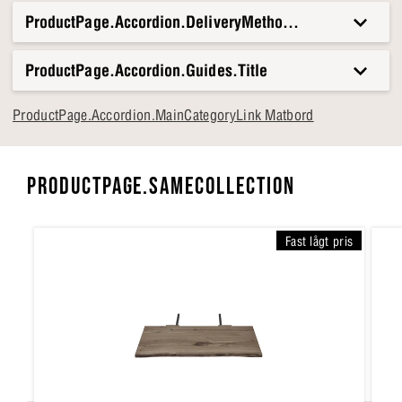
stunder, från lugna morgnar till sena kvällar med vänner
ProductPage.Accordion.DeliveryMethods.Title
och familj. Ett bord som gör ditt hem levande och
inbjudande.
ProductPage.Accordion.Guides.Title
ProductPage.Accordion.MainCategoryLink Matbord
PRODUCTPAGE.SAMECOLLECTION
Fast lågt pris