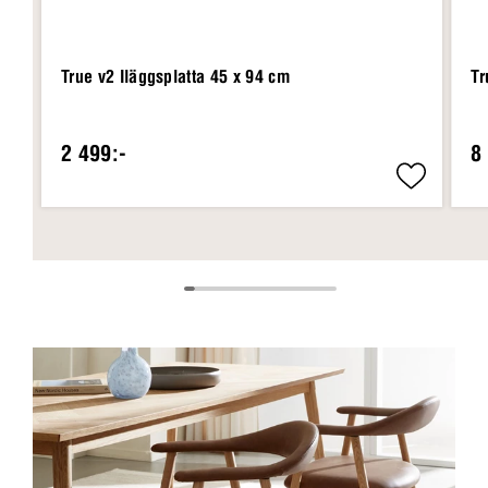
True v2 Iläggsplatta 45 x 94 cm
Tr
2 499:-
8