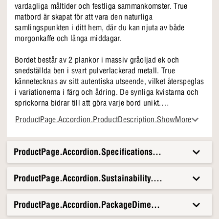
vardagliga måltider och festliga sammankomster. True
matbord är skapat för att vara den naturliga
samlingspunkten i ditt hem, där du kan njuta av både
morgonkaffe och långa middagar.
Bordet består av 2 plankor i massiv gråoljad ek och
snedställda ben i svart pulverlackerad metall. True
kännetecknas av sitt autentiska utseende, vilket återspeglas
i variationerna i färg och ådring. De synliga kvistarna och
sprickorna bidrar till att göra varje bord unikt.
ProductPage.Accordion.ProductDescription.ShowMore
Varför vi älskar True
• 240 cm bordsskiva i gråoljad ek
• Lutande ben i svart pulverlackerad metall
ProductPage.Accordion.Specifications.Title
• Kan förlängas med iläggsskivor (säljs separat)
• Unika färger och ådringar
ProductPage.Accordion.Sustainability.Title
Matbordet True är det perfekta valet för dig som vill ha en
möbel som fungerar för både vardagsrytmer och
ProductPage.Accordion.PackageDimensionsAndWeight.T
speciella stunder. Det inbjuder till närvaro och mysiga