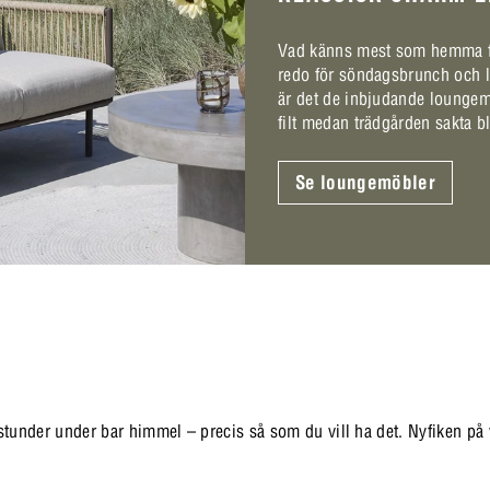
Vad känns mest som hemma fö
redo för söndagsbrunch och l
är det de inbjudande loungem
filt medan trädgården sakta bl
Se loungemöbler
 stunder under bar himmel – precis så som du vill ha det. Nyfiken på v