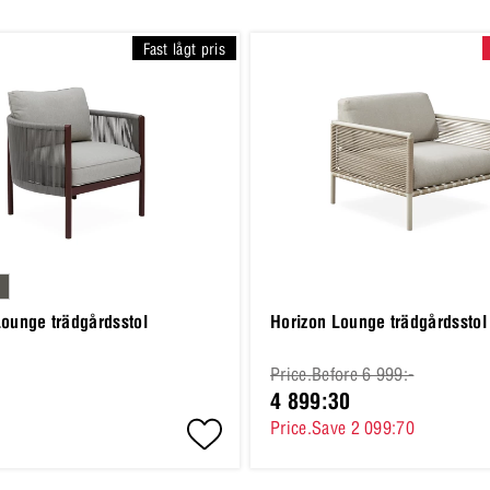
Fast lågt pris
Lounge trädgårdsstol
Horizon Lounge trädgårdsstol
Price.Before 6 999:-
4 899:30
Price.Save 2 099:70