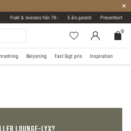
Frakt & leverans från 79:-
5 års garanti
Presentkort
0
Favorites.NavigationButton.Text
MitIlva.Login
Checkout.
nredning
Belysning
Fast lågt pris
Inspiration
LLER LOUNGE-LYX?