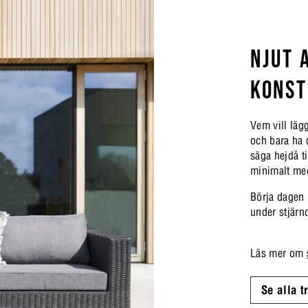
NJUT 
KONST
Vem vill läg
och bara ha 
säga hejdå ti
minimalt med
Börja dagen 
under stjärn
Läs mer om
Se alla 