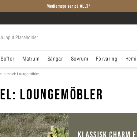
Medlemspriser på ALLT*
Soffor
Matrum
Sängar
Sovrum
Förvaring
Hemi
en himmel: Loungemöbler
MEL: LOUNGEMÖBLER
KLASSISK CHARM E