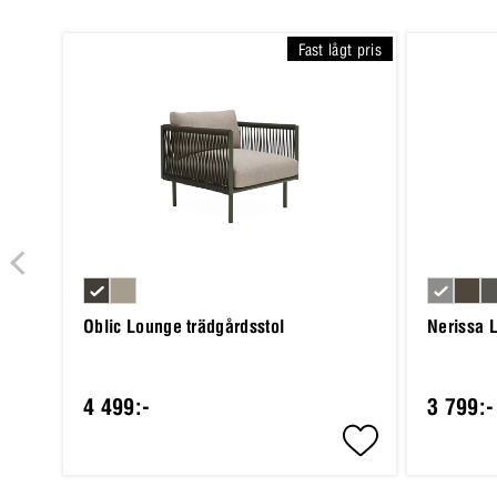
Fast lågt pris
Oblic Lounge trädgårdsstol
Nerissa 
4 499:-
3 799:-