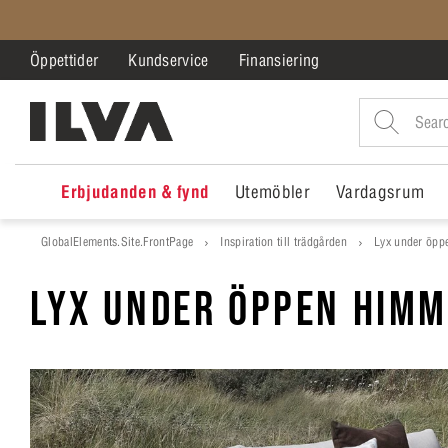
Öppettider
Kundservice
Finansiering
Erbjudanden & fynd
Utemöbler
Vardagsrum
GlobalElements.Site.FrontPage
Inspiration till trädgården
Lyx under öpp
LYX UNDER ÖPPEN HIM