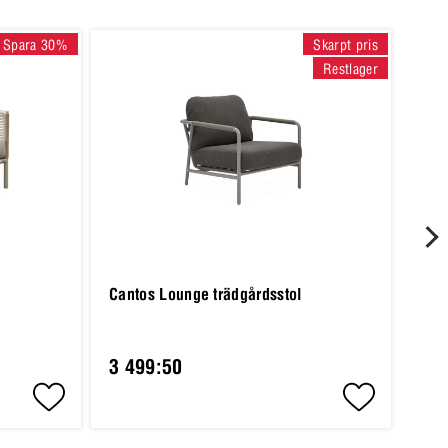
Spara 30%
Skarpt pris
Restlager
Cantos Lounge trädgårdsstol
Vesi
Pri
3 499:50
6 6