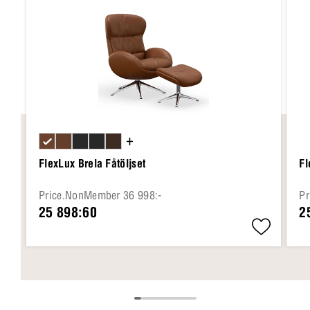
+
FlexLux Brela Fåtöljset
Fl
Price.NonMember 36 998:-
Pr
25 898:60
2