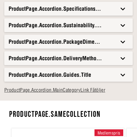
ProductPage.Accordion.Specifications.Title
ProductPage.Accordion.Sustainability.Title
ProductPage.Accordion.PackageDimensionsAndWeight.T
ProductPage.Accordion.DeliveryMethods.Title
ProductPage.Accordion.Guides.Title
ProductPage.Accordion.MainCategoryLink Fåtöljer
PRODUCTPAGE.SAMECOLLECTION
Medlemspris