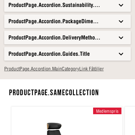
ProductPage.Accordion.Sustainability.Title
ProductPage.Accordion.PackageDimensionsAndWeight.T
ProductPage.Accordion.DeliveryMethods.Title
ProductPage.Accordion.Guides.Title
ProductPage.Accordion.MainCategoryLink Fåtöljer
PRODUCTPAGE.SAMECOLLECTION
Medlemspris