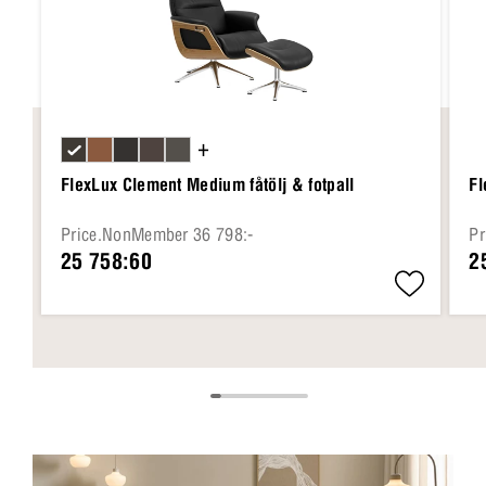
+
FlexLux Clement Medium fåtölj & fotpall
Fl
Price.NonMember 36 798:-
Pr
25 758:60
2