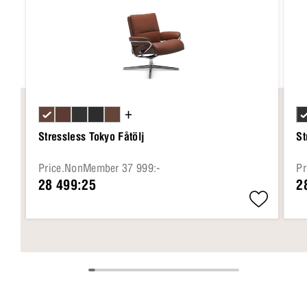
+
Stressless Tokyo Fåtölj
St
Price.NonMember 37 999:-
Pr
28 499:25
2