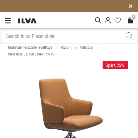
4,5★ på
Trustpilot
– över 6 000 omdömen
0
MitIlva.Login
Favorites.N
Check
GlobalElements.Site.FrontPage
Matrum
Matstolar
Stressless L D350 Laurel low m...
Spara 25%