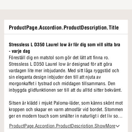
ProductPage.Accordion.ProductDescription.Title
Stressless L D350 Laurel low är för dig som vill sitta bra
- varje dag
Föreställ dig en matstol som gör det lätt att finna ro.
Stressless L D350 Laurel low är designad för att göra
vardagen lite mer inbjudande. Med sitt låga ryggstöd och
sin eleganta design inbjuder den till att njuta av
morgonkaffet i tystnad och middagen tillsammans. Den
inbyggda glidfunktionen ser till att du alltid sitter bekvämt.
Sitsen är klädd i mjukt Paloma-läder, som känns skönt mot
kroppen och skapar en varm atmosfär vid bordet. Stommen
ger en modern touch som smälter in naturligt i det liv som
levs runt bordet. Den är lätt att flytta runt, men den står
ProductPage.Accordion.ProductDescription.ShowMore
stadigt när du sitter.