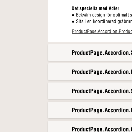
Det speciella med Adler
● Bekväm design för optimalt 
● Sits i en koordinerad gråbru
● Oljad ek för ett naturligt uts
ProductPage.Accordion.Produ
● Lätt att integrera i olika stilar
Adler gör bordet till en samlin
ProductPage.Accordion.S
Stolen är gjord för att vara en 
sittplats som känns som en natu
ProductPage.Accordion
ProductPage.Accordion.S
ProductPage.Accordion.
ProductPage.Accordion.