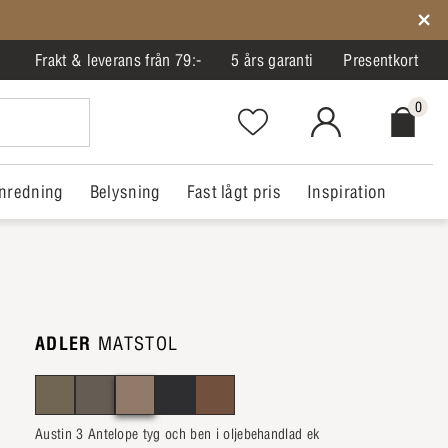
Frakt & leverans från 79:-
5 års garanti
Presentkort
0
Favorites.NavigationButton.Text
MitIlva.Login
Checkout.
nredning
Belysning
Fast lågt pris
Inspiration
ADLER
MATSTOL
Austin 3 Antelope tyg och ben i oljebehandlad ek