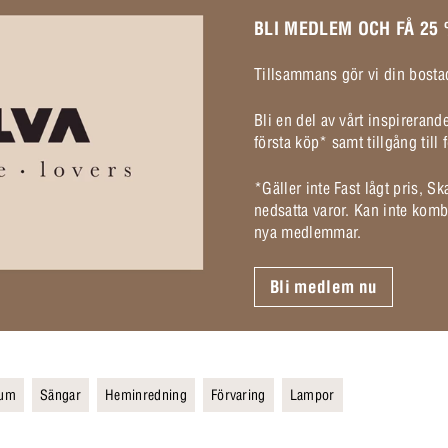
BLI MEDLEM OCH FÅ 25
Tillsammans gör vi din bostad
Bli en del av vårt inspireran
första köp* samt tillgång til
*Gäller inte Fast lågt pris, S
nedsatta varor. Kan inte komb
nya medlemmar.
Bli medlem nu
rum
Sängar
Heminredning
Förvaring
Lampor