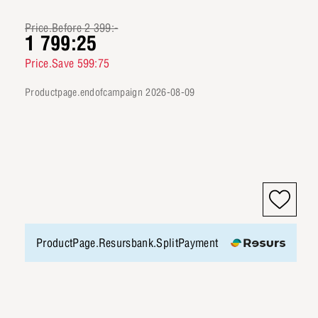
Price.Before 2 399:-
1 799:25
Price.Save 599:75
productpage.endofcampaign 2026-08-09
ProductPage.Resursbank.SplitPayment