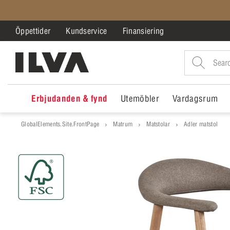
Öppettider
Kundservice
Finansiering
Erbjudanden & fynd
Utemöbler
Vardagsrum
GlobalElements.Site.FrontPage
Matrum
Matstolar
Adler matstol