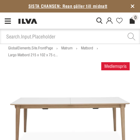
SISTA CHANSEN: Rean gäller till midnatt
0
MitIlva.Login
Favorites.N
Check
GlobalElements.Site.FrontPage
Matrum
Matbord
Largo Matbord 215 x 102 x 75 c...
Medlemspris