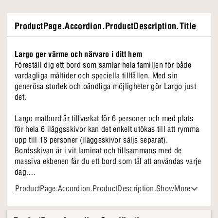
ProductPage.Accordion.ProductDescription.Title
Largo ger värme och närvaro i ditt hem
Föreställ dig ett bord som samlar hela familjen för både
vardagliga måltider och speciella tillfällen. Med sin
generösa storlek och oändliga möjligheter gör Largo just
det.
Largo matbord är tillverkat för 6 personer och med plats
för hela 6 iläggsskivor kan det enkelt utökas till att rymma
upp till 18 personer (iläggsskivor säljs separat).
Bordsskivan är i vit laminat och tillsammans med de
massiva ekbenen får du ett bord som tål att användas varje
dag.
ProductPage.Accordion.ProductDescription.ShowMore
Varför vi älskar Largo
• Plats för 8 personer, utdragbart upp till 18
• Bordsskiva i vit högtryckslaminat med ek-kant