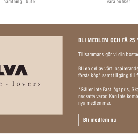
hämtning i butik
våra butiker
BLI MEDLEM OCH FÅ 25
Tillsammans gör vi din bostad
Bli en del av vårt inspireran
första köp* samt tillgång til
*Gäller inte Fast lågt pris, S
nedsatta varor. Kan inte komb
nya medlemmar.
Bli medlem nu