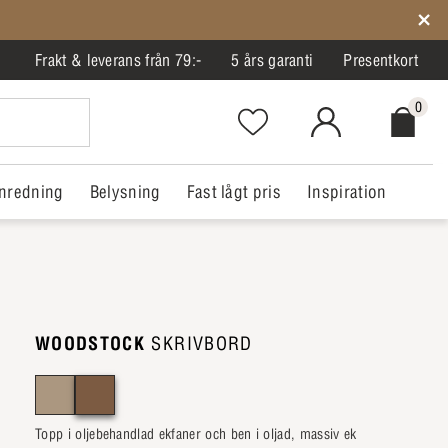
Frakt & leverans från 79:-
5 års garanti
Presentkort
0
Favorites.NavigationButton.Text
MitIlva.Login
Checkout.
nredning
Belysning
Fast lågt pris
Inspiration
WOODSTOCK
SKRIVBORD
Topp i oljebehandlad ekfaner och ben i oljad, massiv ek