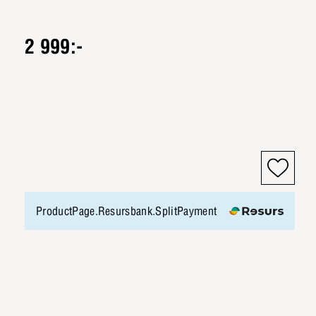
2 999:-
ProductPage.Resursbank.SplitPayment