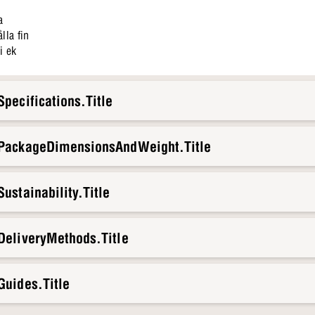
a
ålla fin
i ek
pecifications.Title
.PackageDimensionsAndWeight.Title
ustainability.Title
DeliveryMethods.Title
Guides.Title