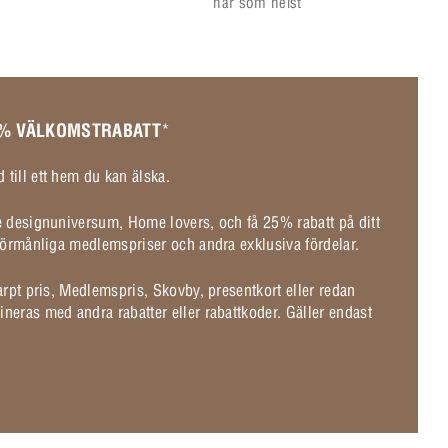
när som helst
 % VÄLKOMSTRABATT
*
 till ett hem du kan älska.
de designuniversum, Home lovers, och få 25% rabatt på ditt
l förmånliga medlemspriser och andra exklusiva fördelar.
karpt pris, Medlemspris, Skovby, presentkort eller redan
ineras med andra rabatter eller rabattkoder. Gäller endast