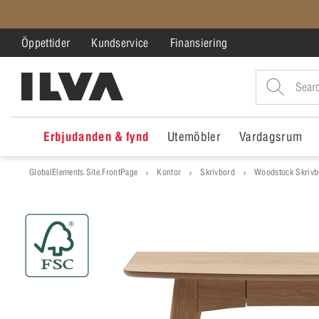
Öppettider
Kundservice
Finansiering
Erbjudanden & fynd
Utemöbler
Vardagsrum
GlobalElements.Site.FrontPage
Kontor
Skrivbord
Woodstock Skrivb