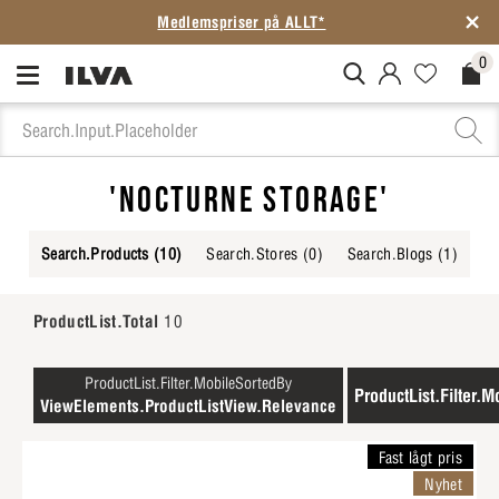
Medlemspriser på ALLT*
0
MitIlva.Login
Favorites.N
Check
'NOCTURNE STORAGE'
Search.Products
(10)
Search.Stores
(0)
Search.Blogs
(1)
ProductList.Total
10
ProductList.Filter.MobileSortedBy
ProductList.Filter.M
ViewElements.ProductListView.Relevance
Fast lågt pris
Nyhet